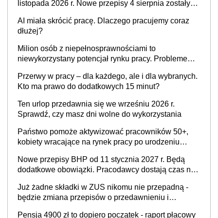
listopada 2026 r. Nowe przepisy 4 sierpnia zostały
ogłoszone w Dzienniku Ustaw
AI miała skrócić pracę. Dlaczego pracujemy coraz
dłużej?
Milion osób z niepełnosprawnościami to
niewykorzystany potencjał rynku pracy. Problemem
nie jest brak kandydatów, dofinansowań czy
Przerwy w pracy – dla każdego, ale i dla wybranych.
refundacji, ale bariery po stronie systemu i
Kto ma prawo do dodatkowych 15 minut?
świadomości pracodawców [WYWIAD]
Ten urlop przedawnia się we wrześniu 2026 r.
Sprawdź, czy masz dni wolne do wykorzystania
Państwo pomoże aktywizować pracowników 50+,
kobiety wracające na rynek pracy po urodzeniu
dzieci, osoby przewlekle chore i osoby
Nowe przepisy BHP od 11 stycznia 2027 r. Będą
neuroatypowe. Powstanie Fundusz na rzecz
dodatkowe obowiązki. Pracodawcy dostają czas na
Inkluzywności w Zatrudnianiu?
przygotowanie się do zmian
Już żadne składki w ZUS nikomu nie przepadną -
będzie zmiana przepisów o przedawnieniu i
niepodleganiu ubezpieczeniom społecznym
Pensja 4900 zł to dopiero początek - raport płacowy