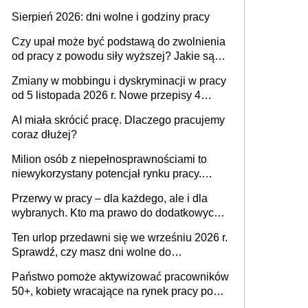
także nieuzasadniona krytyka i izolowanie z
Sierpień 2026: dni wolne i godziny pracy
zespołu
Czy upał może być podstawą do zwolnienia
od pracy z powodu siły wyższej? Jakie są
obowiązki pracodawcy
Zmiany w mobbingu i dyskryminacji w pracy
od 5 listopada 2026 r. Nowe przepisy 4
sierpnia zostały ogłoszone w Dzienniku
AI miała skrócić pracę. Dlaczego pracujemy
Ustaw
coraz dłużej?
Milion osób z niepełnosprawnościami to
niewykorzystany potencjał rynku pracy.
Problemem nie jest brak kandydatów,
Przerwy w pracy – dla każdego, ale i dla
dofinansowań czy refundacji, ale bariery po
wybranych. Kto ma prawo do dodatkowych
stronie systemu i świadomości
15 minut?
pracodawców [WYWIAD]
Ten urlop przedawni się we wrześniu 2026 r.
Sprawdź, czy masz dni wolne do
wykorzystania
Państwo pomoże aktywizować pracowników
50+, kobiety wracające na rynek pracy po
urodzeniu dzieci, osoby przewlekle chore i