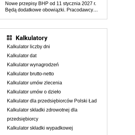
Nowe przepisy BHP od 11 stycznia 2027 r.
osoby neuroatypowe. Powstanie Fundusz
Będą dodatkowe obowiązki. Pracodawcy
na rzecz Inkluzywności w Zatrudnianiu?
dostają czas na przygotowanie się do zmian
Kalkulatory
Kalkulator liczby dni
Kalkulator dat
Kalkulator wynagrodzeń
Kalkulator brutto-netto
Kalkulator umów zlecenia
Kalkulator umów o dzieło
Kalkulator dla przedsiębiorców Polski Ład
Kalkulator składki zdrowotnej dla
przedsiębiorcy
Kalkulator składki wypadkowej