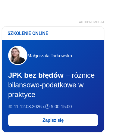
AUTOPROMOCJA
SZKOLENIE ONLINE
Małgorzata Tarkowska
JPK bez błędów
– różnice
bilansowo-podatkowe w
praktyce
📅 11-12.08.2026 r.
🕐 9:00-15:00
Zapisz się