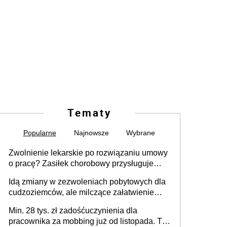
Tematy
Popularne
Najnowsze
Wybrane
Zwolnienie lekarskie po rozwiązaniu umowy
o pracę? Zasiłek chorobowy przysługuje
tylko w przypadku zachorowania w ciągu 14
Idą zmiany w zezwoleniach pobytowych dla
dni od ustania stosunku pracy
cudzoziemców, ale milczące załatwienie
spraw przewidziano tylko dla wybranych
Min. 28 tys. zł zadośćuczynienia dla
pracownika za mobbing już od listopada. To