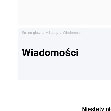
»
»
Strona główna
Kadry
Wiadomości
Wiadomości
Niestety ni