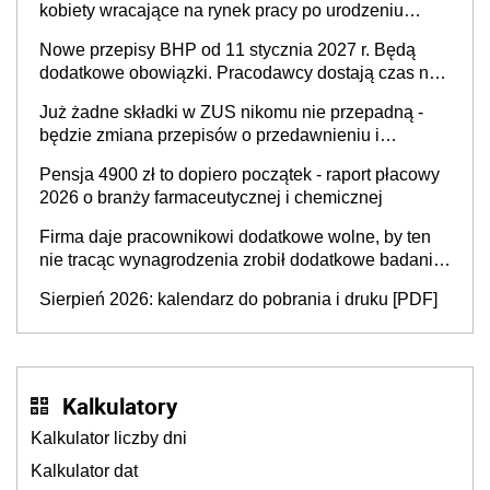
kobiety wracające na rynek pracy po urodzeniu
dzieci, osoby przewlekle chore i osoby
Nowe przepisy BHP od 11 stycznia 2027 r. Będą
neuroatypowe. Powstanie Fundusz na rzecz
dodatkowe obowiązki. Pracodawcy dostają czas na
Inkluzywności w Zatrudnianiu?
przygotowanie się do zmian
Już żadne składki w ZUS nikomu nie przepadną -
będzie zmiana przepisów o przedawnieniu i
niepodleganiu ubezpieczeniom społecznym
Pensja 4900 zł to dopiero początek - raport płacowy
2026 o branży farmaceutycznej i chemicznej
Firma daje pracownikowi dodatkowe wolne, by ten
nie tracąc wynagrodzenia zrobił dodatkowe badania.
Ten benefit się sprawdza
Sierpień 2026: kalendarz do pobrania i druku [PDF]
Kalkulatory
Kalkulator liczby dni
Kalkulator dat