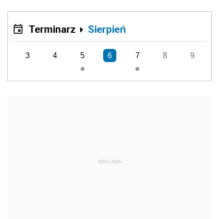
Terminarz
Sierpień
3
4
5
6
7
8
9
REKLAMA