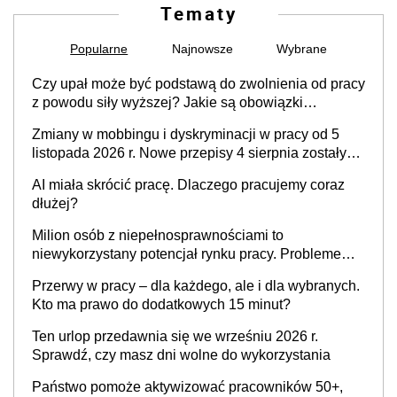
Tematy
Popularne
Najnowsze
Wybrane
Czy upał może być podstawą do zwolnienia od pracy
z powodu siły wyższej? Jakie są obowiązki
pracodawcy
Zmiany w mobbingu i dyskryminacji w pracy od 5
listopada 2026 r. Nowe przepisy 4 sierpnia zostały
ogłoszone w Dzienniku Ustaw
AI miała skrócić pracę. Dlaczego pracujemy coraz
dłużej?
Milion osób z niepełnosprawnościami to
niewykorzystany potencjał rynku pracy. Problemem
nie jest brak kandydatów, dofinansowań czy
Przerwy w pracy – dla każdego, ale i dla wybranych.
refundacji, ale bariery po stronie systemu i
Kto ma prawo do dodatkowych 15 minut?
świadomości pracodawców [WYWIAD]
Ten urlop przedawnia się we wrześniu 2026 r.
Sprawdź, czy masz dni wolne do wykorzystania
Państwo pomoże aktywizować pracowników 50+,