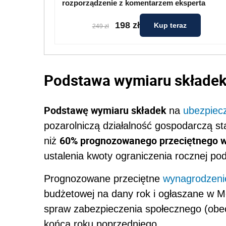
rozporządzenie z komentarzem eksperta
198 zł
Kup teraz
249 zł
Podstawa wymiaru składek
Podstawę wymiaru składek
na
ubezpiec
pozarolniczą działalność gospodarczą st
60% prognozowanego przeciętnego 
niż
ustalenia kwoty ograniczenia rocznej p
Prognozowane przeciętne
wynagrodzeni
budżetowej na dany rok i ogłaszane w M
spraw zabezpieczenia społecznego (obecni
końca roku poprzedniego.