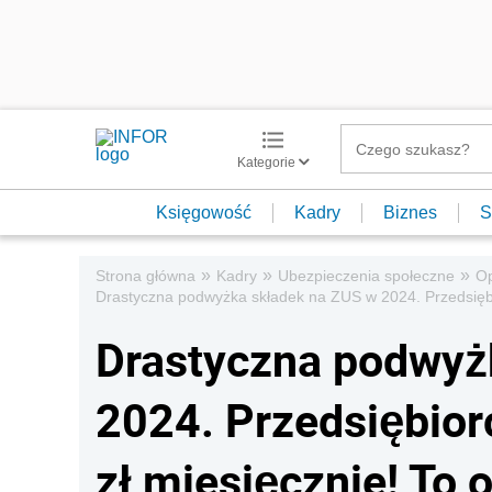
Kategorie
Księgowość
Kadry
Biznes
S
»
»
»
Strona główna
Kadry
Ubezpieczenia społeczne
Op
Drastyczna podwyżka składek na ZUS w 2024. Przedsiębio
Drastyczna podwyż
2024. Przedsiębior
zł miesięcznie! To o