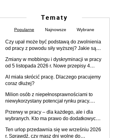
Tematy
Popularne
Najnowsze
Wybrane
Czy upał może być podstawą do zwolnienia
od pracy z powodu siły wyższej? Jakie są
obowiązki pracodawcy
Zmiany w mobbingu i dyskryminacji w pracy
od 5 listopada 2026 r. Nowe przepisy 4
sierpnia zostały ogłoszone w Dzienniku
AI miała skrócić pracę. Dlaczego pracujemy
Ustaw
coraz dłużej?
Milion osób z niepełnosprawnościami to
niewykorzystany potencjał rynku pracy.
Problemem nie jest brak kandydatów,
Przerwy w pracy – dla każdego, ale i dla
dofinansowań czy refundacji, ale bariery po
wybranych. Kto ma prawo do dodatkowych
stronie systemu i świadomości
15 minut?
pracodawców [WYWIAD]
Ten urlop przedawnia się we wrześniu 2026
r. Sprawdź, czy masz dni wolne do