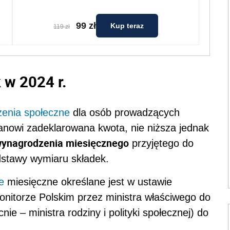
99 zł
Kup teraz
119 zł
 w 2024 r.
zenia społeczne
dla osób prowadzących
anowi zadeklarowana kwota, nie niższa jednak
wynagrodzenia miesięcznego
przyjętego do
odstawy wymiaru składek.
e
miesięczne określane jest w ustawie
onitorze Polskim przez ministra właściwego do
e – ministra rodziny i polityki społecznej) do