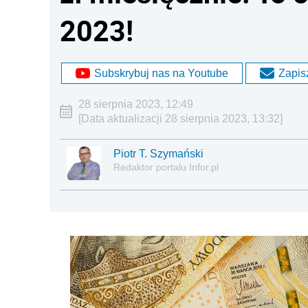
2023!
Subskrybuj nas na Youtube
Zapisz
28 sierpnia 2023, 12:49
[Data aktualizacji 28 sierpnia 2023, 13:32]
Piotr T. Szymański
Redaktor portalu Infor.pl