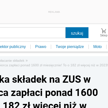
REKLAMA
Sklep
ektor publiczny
Prawo
Twoje pieniądze
Moto
»
łacanie składek
rca zapłaci ponad 1600 zł miesięcznie! To o 182 zł więcej niż w 2023
ka składek na ZUS w
ca zapłaci ponad 1600
 182 zł więcej niż w