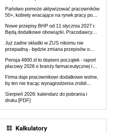
wykorzystania
Państwo pomoże aktywizować pracowników
50+, kobiety wracające na rynek pracy po
urodzeniu dzieci, osoby przewlekle chore i
Nowe przepisy BHP od 11 stycznia 2027 r.
osoby neuroatypowe. Powstanie Fundusz
Będą dodatkowe obowiązki. Pracodawcy
na rzecz Inkluzywności w Zatrudnianiu?
dostają czas na przygotowanie się do zmian
Już żadne składki w ZUS nikomu nie
przepadną - będzie zmiana przepisów o
przedawnieniu i niepodleganiu
Pensja 4900 zł to dopiero początek - raport
ubezpieczeniom społecznym
płacowy 2026 o branży farmaceutycznej i
chemicznej
Firma daje pracownikowi dodatkowe wolne,
by ten nie tracąc wynagrodzenia zrobił
dodatkowe badania. Ten benefit się
Sierpień 2026: kalendarz do pobrania i
sprawdza
druku [PDF]
Kalkulatory