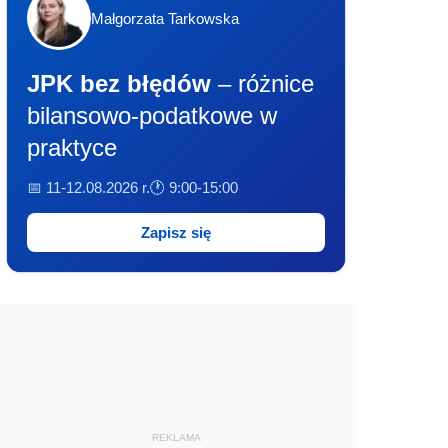
Małgorzata Tarkowska
JPK bez błędów
– różnice
bilansowo-podatkowe w
praktyce
📅 11-12.08.2026 r.
🕐 9:00-15:00
Zapisz się
REKLAMA