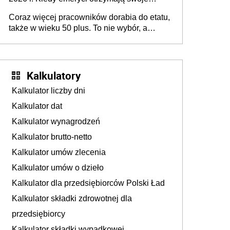
45+ to siła napędowa gospodarki
świadczenia?
Coraz więcej pracowników dorabia do etatu,
także w wieku 50 plus. To nie wybór, a
konieczność. Powodem są rosnące koszty
życia
Kalkulatory
Kalkulator liczby dni
Kalkulator dat
Kalkulator wynagrodzeń
Kalkulator brutto-netto
Kalkulator umów zlecenia
Kalkulator umów o dzieło
Kalkulator dla przedsiębiorców Polski Ład
Kalkulator składki zdrowotnej dla
przedsiębiorcy
Kalkulator składki wypadkowej