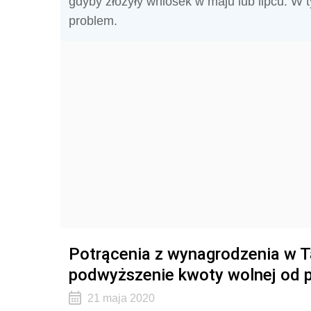
gdyby złożyły wniosek w maju lub lipcu. W 
problem.
Potrącenia z wynagrodzenia w T
podwyższenie kwoty wolnej od 
21 maja 2020