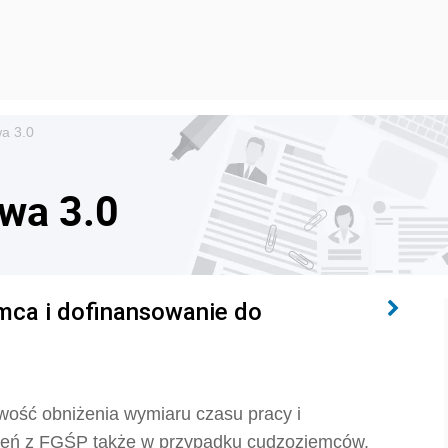
wa 3.0
wa 3.0
mca i dofinansowanie do
wość obniżenia wymiaru czasu pracy i
zeń z FGŚP także w przypadku cudzoziemców.