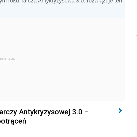
tym roku Tarcza Antykryzysowa 3.0. rozwiązuje ten
REKLAMA
arczy Antykryzysowej 3.0 –
potrąceń