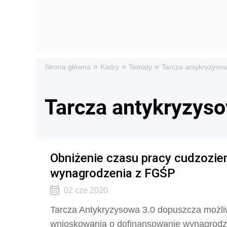
»
»
»
Strona główna
Kadry
Tematy
Tarcza antykryzyso
Tarcza antykryzyso
Obniżenie czasu pracy cudzozie
wynagrodzenia z FGŚP
02 cze 2020
Tarcza Antykryzysowa 3.0 dopuszcza możli
wnioskowania o dofinansowanie wynagrod