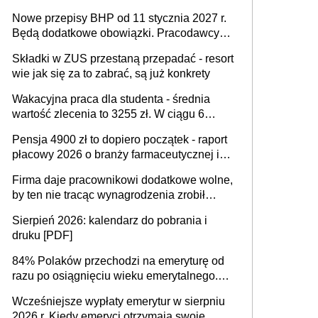
urodzeniu dzieci, osoby przewlekle chore i
Nowe przepisy BHP od 11 stycznia 2027 r.
osoby neuroatypowe. Powstanie Fundusz
Będą dodatkowe obowiązki. Pracodawcy
na rzecz Inkluzywności w Zatrudnianiu?
dostają czas na przygotowanie się do zmian
Składki w ZUS przestaną przepadać - resort
wie jak się za to zabrać, są już konkrety
Wakacyjna praca dla studenta - średnia
wartość zlecenia to 3255 zł. W ciągu 6
miesięcy aktywny freelancer-student zarabia
Pensja 4900 zł to dopiero początek - raport
ponad 10,7 tys. zł
płacowy 2026 o branży farmaceutycznej i
chemicznej
Firma daje pracownikowi dodatkowe wolne,
by ten nie tracąc wynagrodzenia zrobił
dodatkowe badania. Ten benefit się
Sierpień 2026: kalendarz do pobrania i
sprawdza
druku [PDF]
84% Polaków przechodzi na emeryturę od
razu po osiągnięciu wieku emerytalnego.
Natomiast pokolenie X musi pracować
Wcześniejsze wypłaty emerytur w sierpniu
dłużej, ale czy jest w stanie? Pracownicy
2026 r. Kiedy emeryci otrzymają swoje