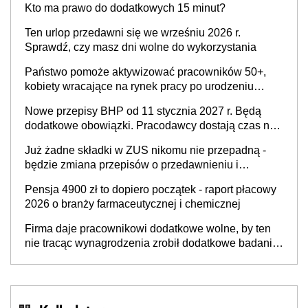
Kto ma prawo do dodatkowych 15 minut?
świadomości pracodawców [WYWIAD]
Ten urlop przedawni się we wrześniu 2026 r.
Sprawdź, czy masz dni wolne do wykorzystania
Państwo pomoże aktywizować pracowników 50+,
kobiety wracające na rynek pracy po urodzeniu
dzieci, osoby przewlekle chore i osoby
Nowe przepisy BHP od 11 stycznia 2027 r. Będą
neuroatypowe. Powstanie Fundusz na rzecz
dodatkowe obowiązki. Pracodawcy dostają czas na
Inkluzywności w Zatrudnianiu?
przygotowanie się do zmian
Już żadne składki w ZUS nikomu nie przepadną -
będzie zmiana przepisów o przedawnieniu i
niepodleganiu ubezpieczeniom społecznym
Pensja 4900 zł to dopiero początek - raport płacowy
2026 o branży farmaceutycznej i chemicznej
Firma daje pracownikowi dodatkowe wolne, by ten
nie tracąc wynagrodzenia zrobił dodatkowe badania.
Ten benefit się sprawdza