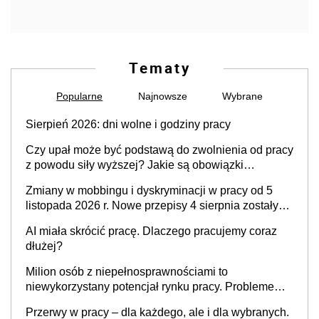
Tematy
Popularne
Najnowsze
Wybrane
Sierpień 2026: dni wolne i godziny pracy
Czy upał może być podstawą do zwolnienia od pracy
z powodu siły wyższej? Jakie są obowiązki
pracodawcy
Zmiany w mobbingu i dyskryminacji w pracy od 5
listopada 2026 r. Nowe przepisy 4 sierpnia zostały
ogłoszone w Dzienniku Ustaw
AI miała skrócić pracę. Dlaczego pracujemy coraz
dłużej?
Milion osób z niepełnosprawnościami to
niewykorzystany potencjał rynku pracy. Problemem
nie jest brak kandydatów, dofinansowań czy
Przerwy w pracy – dla każdego, ale i dla wybranych.
refundacji, ale bariery po stronie systemu i