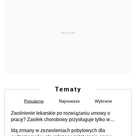
REKLAMA
Tematy
Popularne
Najnowsze
Wybrane
Zwolnienie lekarskie po rozwiązaniu umowy o
pracę? Zasiłek chorobowy przysługuje tylko w
przypadku zachorowania w ciągu 14 dni od ustania
Idą zmiany w zezwoleniach pobytowych dla
stosunku pracy