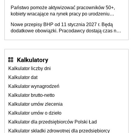
Państwo pomoże aktywizować pracowników 50+,
kobiety wracające na rynek pracy po urodzeniu
dzieci, osoby przewlekle chore i osoby
Nowe przepisy BHP od 11 stycznia 2027 r. Będą
neuroatypowe. Powstanie Fundusz na rzecz
dodatkowe obowiązki. Pracodawcy dostają czas na
Inkluzywności w Zatrudnianiu?
przygotowanie się do zmian
Kalkulatory
Kalkulator liczby dni
Kalkulator dat
Kalkulator wynagrodzeń
Kalkulator brutto-netto
Kalkulator umów zlecenia
Kalkulator umów o dzieło
Kalkulator dla przedsiębiorców Polski Ład
Kalkulator składki zdrowotnej dla przedsiębiorcy