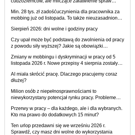
cudzoziemców, ale milczące załatwienie spraw
przewidziano tylko dla wybranych
Min. 28 tys. zł zadośćuczynienia dla pracownika za
mobbing już od listopada. To także nieuzasadniona
krytyka i izolowanie z zespołu
Sierpień 2026: dni wolne i godziny pracy
Czy upał może być podstawą do zwolnienia od pracy
z powodu siły wyższej? Jakie są obowiązki
pracodawcy
Zmiany w mobbingu i dyskryminacji w pracy od 5
listopada 2026 r. Nowe przepisy 4 sierpnia zostały
ogłoszone w Dzienniku Ustaw
AI miała skrócić pracę. Dlaczego pracujemy coraz
dłużej?
Milion osób z niepełnosprawnościami to
niewykorzystany potencjał rynku pracy. Problemem
nie jest brak kandydatów, dofinansowań czy
Przerwy w pracy – dla każdego, ale i dla wybranych.
refundacji, ale bariery po stronie systemu i
Kto ma prawo do dodatkowych 15 minut?
świadomości pracodawców [WYWIAD]
Ten urlop przedawni się we wrześniu 2026 r.
Sprawdź, czy masz dni wolne do wykorzystania