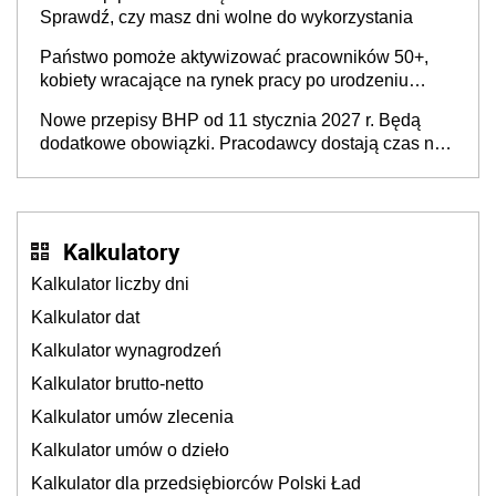
Sprawdź, czy masz dni wolne do wykorzystania
Państwo pomoże aktywizować pracowników 50+,
kobiety wracające na rynek pracy po urodzeniu
dzieci, osoby przewlekle chore i osoby
Nowe przepisy BHP od 11 stycznia 2027 r. Będą
neuroatypowe. Powstanie Fundusz na rzecz
dodatkowe obowiązki. Pracodawcy dostają czas na
Inkluzywności w Zatrudnianiu?
przygotowanie się do zmian
Kalkulatory
Kalkulator liczby dni
Kalkulator dat
Kalkulator wynagrodzeń
Kalkulator brutto-netto
Kalkulator umów zlecenia
Kalkulator umów o dzieło
Kalkulator dla przedsiębiorców Polski Ład