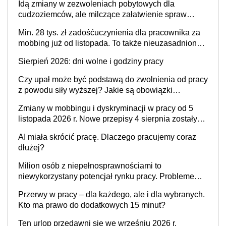
Idą zmiany w zezwoleniach pobytowych dla
stosunku pracy
cudzoziemców, ale milczące załatwienie spraw
przewidziano tylko dla wybranych
Min. 28 tys. zł zadośćuczynienia dla pracownika za
mobbing już od listopada. To także nieuzasadniona
krytyka i izolowanie z zespołu
Sierpień 2026: dni wolne i godziny pracy
Czy upał może być podstawą do zwolnienia od pracy
z powodu siły wyższej? Jakie są obowiązki
pracodawcy
Zmiany w mobbingu i dyskryminacji w pracy od 5
listopada 2026 r. Nowe przepisy 4 sierpnia zostały
ogłoszone w Dzienniku Ustaw
AI miała skrócić pracę. Dlaczego pracujemy coraz
dłużej?
Milion osób z niepełnosprawnościami to
niewykorzystany potencjał rynku pracy. Problemem
nie jest brak kandydatów, dofinansowań czy
Przerwy w pracy – dla każdego, ale i dla wybranych.
refundacji, ale bariery po stronie systemu i
Kto ma prawo do dodatkowych 15 minut?
świadomości pracodawców [WYWIAD]
Ten urlop przedawni się we wrześniu 2026 r.