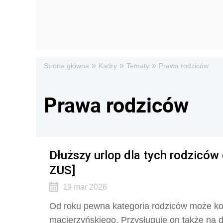
»
»
»
Strona główna
Kadry
Tematy
Prawa rodziców
Prawa rodziców
Dłuższy urlop dla tych rodziców
ZUS]
19 mar 2026
Od roku pewna kategoria rodziców może kor
macierzyńskiego. Przysługuje on także na dz