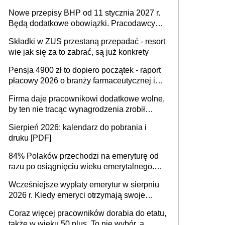
urodzeniu dzieci, osoby przewlekle chore i
Nowe przepisy BHP od 11 stycznia 2027 r.
osoby neuroatypowe. Powstanie Fundusz
Będą dodatkowe obowiązki. Pracodawcy
na rzecz Inkluzywności w Zatrudnianiu?
dostają czas na przygotowanie się do zmian
Składki w ZUS przestaną przepadać - resort
wie jak się za to zabrać, są już konkrety
Pensja 4900 zł to dopiero początek - raport
płacowy 2026 o branży farmaceutycznej i
chemicznej
Firma daje pracownikowi dodatkowe wolne,
by ten nie tracąc wynagrodzenia zrobił
dodatkowe badania. Ten benefit się
Sierpień 2026: kalendarz do pobrania i
sprawdza
druku [PDF]
84% Polaków przechodzi na emeryturę od
razu po osiągnięciu wieku emerytalnego.
Natomiast pokolenie X musi pracować
Wcześniejsze wypłaty emerytur w sierpniu
dłużej, ale czy jest w stanie? Pracownicy
2026 r. Kiedy emeryci otrzymają swoje
45+ to siła napędowa gospodarki
świadczenia?
Coraz więcej pracowników dorabia do etatu,
także w wieku 50 plus. To nie wybór, a