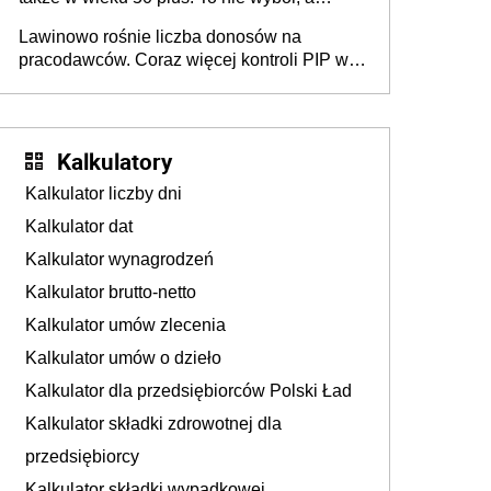
konieczność. Powodem są rosnące koszty
Lawinowo rośnie liczba donosów na
życia
pracodawców. Coraz więcej kontroli PIP w
efekcie zgłoszeń mobbingu
Kalkulatory
Kalkulator liczby dni
Kalkulator dat
Kalkulator wynagrodzeń
Kalkulator brutto-netto
Kalkulator umów zlecenia
Kalkulator umów o dzieło
Kalkulator dla przedsiębiorców Polski Ład
Kalkulator składki zdrowotnej dla
przedsiębiorcy
Kalkulator składki wypadkowej