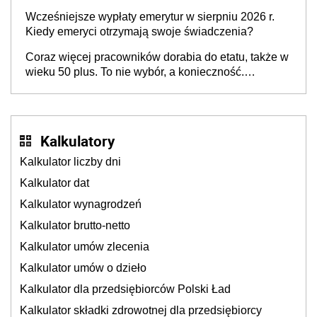
pokolenie X musi pracować dłużej, ale czy jest w
Wcześniejsze wypłaty emerytur w sierpniu 2026 r.
stanie? Pracownicy 45+ to siła napędowa
Kiedy emeryci otrzymają swoje świadczenia?
gospodarki
Coraz więcej pracowników dorabia do etatu, także w
wieku 50 plus. To nie wybór, a konieczność.
Powodem są rosnące koszty życia
Kalkulatory
Kalkulator liczby dni
Kalkulator dat
Kalkulator wynagrodzeń
Kalkulator brutto-netto
Kalkulator umów zlecenia
Kalkulator umów o dzieło
Kalkulator dla przedsiębiorców Polski Ład
Kalkulator składki zdrowotnej dla przedsiębiorcy