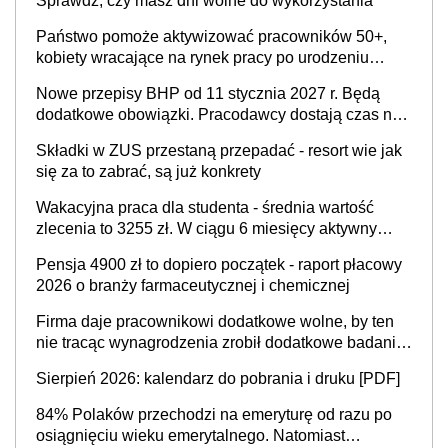
Sprawdź, czy masz dni wolne do wykorzystania
Państwo pomoże aktywizować pracowników 50+,
kobiety wracające na rynek pracy po urodzeniu
dzieci, osoby przewlekle chore i osoby
Nowe przepisy BHP od 11 stycznia 2027 r. Będą
neuroatypowe. Powstanie Fundusz na rzecz
dodatkowe obowiązki. Pracodawcy dostają czas na
Inkluzywności w Zatrudnianiu?
przygotowanie się do zmian
Składki w ZUS przestaną przepadać - resort wie jak
się za to zabrać, są już konkrety
Wakacyjna praca dla studenta - średnia wartość
zlecenia to 3255 zł. W ciągu 6 miesięcy aktywny
freelancer-student zarabia ponad 10,7 tys. zł
Pensja 4900 zł to dopiero początek - raport płacowy
2026 o branży farmaceutycznej i chemicznej
Firma daje pracownikowi dodatkowe wolne, by ten
nie tracąc wynagrodzenia zrobił dodatkowe badania.
Ten benefit się sprawdza
Sierpień 2026: kalendarz do pobrania i druku [PDF]
84% Polaków przechodzi na emeryturę od razu po
osiągnięciu wieku emerytalnego. Natomiast