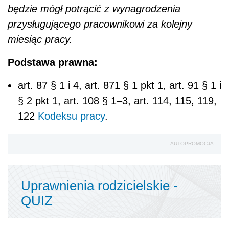
będzie mógł potrącić z wynagrodzenia
przysługującego pracownikowi za kolejny
miesiąc pracy.
Podstawa prawna:
art. 87 § 1 i 4, art. 87
1
§ 1 pkt 1, art. 91 § 1 i
§ 2 pkt 1, art. 108 § 1–3, art. 114, 115, 119,
122
Kodeksu pracy
.
AUTOPROMOCJA
Uprawnienia rodzicielskie -
QUIZ