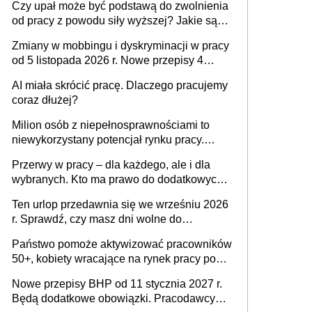
Czy upał może być podstawą do zwolnienia
od pracy z powodu siły wyższej? Jakie są
obowiązki pracodawcy
Zmiany w mobbingu i dyskryminacji w pracy
od 5 listopada 2026 r. Nowe przepisy 4
sierpnia zostały ogłoszone w Dzienniku
AI miała skrócić pracę. Dlaczego pracujemy
Ustaw
coraz dłużej?
Milion osób z niepełnosprawnościami to
niewykorzystany potencjał rynku pracy.
Problemem nie jest brak kandydatów,
Przerwy w pracy – dla każdego, ale i dla
dofinansowań czy refundacji, ale bariery po
wybranych. Kto ma prawo do dodatkowych
stronie systemu i świadomości
15 minut?
pracodawców [WYWIAD]
Ten urlop przedawnia się we wrześniu 2026
r. Sprawdź, czy masz dni wolne do
wykorzystania
Państwo pomoże aktywizować pracowników
50+, kobiety wracające na rynek pracy po
urodzeniu dzieci, osoby przewlekle chore i
Nowe przepisy BHP od 11 stycznia 2027 r.
osoby neuroatypowe. Powstanie Fundusz
Będą dodatkowe obowiązki. Pracodawcy
na rzecz Inkluzywności w Zatrudnianiu?