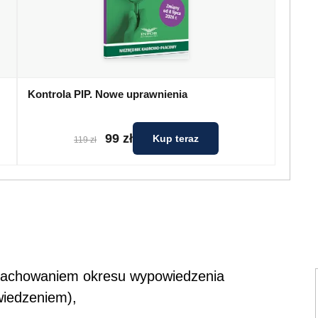
Kontrola PIP. Nowe uprawnienia
99 zł
Kup teraz
119 zł
z zachowaniem okresu wypowiedzenia
wiedzeniem),