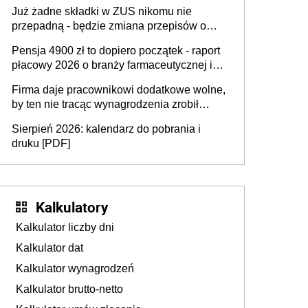
dostają czas na przygotowanie się do zmian
Już żadne składki w ZUS nikomu nie
przepadną - będzie zmiana przepisów o
przedawnieniu i niepodleganiu
Pensja 4900 zł to dopiero początek - raport
ubezpieczeniom społecznym
płacowy 2026 o branży farmaceutycznej i
chemicznej
Firma daje pracownikowi dodatkowe wolne,
by ten nie tracąc wynagrodzenia zrobił
dodatkowe badania. Ten benefit się
Sierpień 2026: kalendarz do pobrania i
sprawdza
druku [PDF]
Kalkulatory
Kalkulator liczby dni
Kalkulator dat
Kalkulator wynagrodzeń
Kalkulator brutto-netto