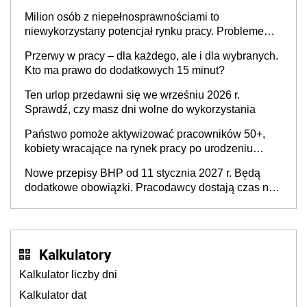
Milion osób z niepełnosprawnościami to
niewykorzystany potencjał rynku pracy. Problemem
nie jest brak kandydatów, dofinansowań czy
Przerwy w pracy – dla każdego, ale i dla wybranych.
refundacji, ale bariery po stronie systemu i
Kto ma prawo do dodatkowych 15 minut?
świadomości pracodawców [WYWIAD]
Ten urlop przedawni się we wrześniu 2026 r.
Sprawdź, czy masz dni wolne do wykorzystania
Państwo pomoże aktywizować pracowników 50+,
kobiety wracające na rynek pracy po urodzeniu
dzieci, osoby przewlekle chore i osoby
Nowe przepisy BHP od 11 stycznia 2027 r. Będą
neuroatypowe. Powstanie Fundusz na rzecz
dodatkowe obowiązki. Pracodawcy dostają czas na
Inkluzywności w Zatrudnianiu?
przygotowanie się do zmian
Kalkulatory
Kalkulator liczby dni
Kalkulator dat