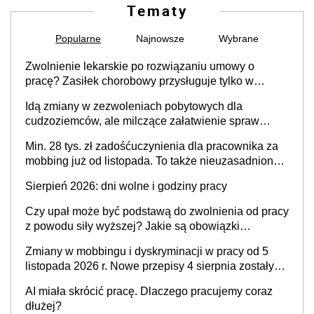
Tematy
Popularne
Najnowsze
Wybrane
Zwolnienie lekarskie po rozwiązaniu umowy o
pracę? Zasiłek chorobowy przysługuje tylko w
przypadku zachorowania w ciągu 14 dni od ustania
Idą zmiany w zezwoleniach pobytowych dla
stosunku pracy
cudzoziemców, ale milczące załatwienie spraw
przewidziano tylko dla wybranych
Min. 28 tys. zł zadośćuczynienia dla pracownika za
mobbing już od listopada. To także nieuzasadniona
krytyka i izolowanie z zespołu
Sierpień 2026: dni wolne i godziny pracy
Czy upał może być podstawą do zwolnienia od pracy
z powodu siły wyższej? Jakie są obowiązki
pracodawcy
Zmiany w mobbingu i dyskryminacji w pracy od 5
listopada 2026 r. Nowe przepisy 4 sierpnia zostały
ogłoszone w Dzienniku Ustaw
AI miała skrócić pracę. Dlaczego pracujemy coraz
dłużej?