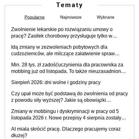
Tematy
Popularne
Najnowsze
Wybrane
Zwolnienie lekarskie po rozwiązaniu umowy o
pracę? Zasiłek chorobowy przysługuje tylko w
przypadku zachorowania w ciągu 14 dni od ustania
Idą zmiany w zezwoleniach pobytowych dla
stosunku pracy
cudzoziemców, ale milczące załatwienie spraw
przewidziano tylko dla wybranych
Min. 28 tys. zł zadośćuczynienia dla pracownika za
mobbing już od listopada. To także nieuzasadniona
krytyka i izolowanie z zespołu
Sierpień 2026: dni wolne i godziny pracy
Czy upał może być podstawą do zwolnienia od pracy
z powodu siły wyższej? Jakie są obowiązki
pracodawcy
Zmiany w mobbingu i dyskryminacji w pracy od 5
listopada 2026 r. Nowe przepisy 4 sierpnia zostały
ogłoszone w Dzienniku Ustaw
AI miała skrócić pracę. Dlaczego pracujemy coraz
dłużej?