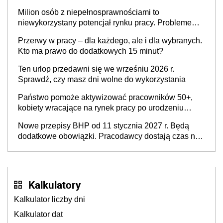
Milion osób z niepełnosprawnościami to
niewykorzystany potencjał rynku pracy. Problemem
nie jest brak kandydatów, dofinansowań czy
Przerwy w pracy – dla każdego, ale i dla wybranych.
refundacji, ale bariery po stronie systemu i
Kto ma prawo do dodatkowych 15 minut?
świadomości pracodawców [WYWIAD]
Ten urlop przedawni się we wrześniu 2026 r.
Sprawdź, czy masz dni wolne do wykorzystania
Państwo pomoże aktywizować pracowników 50+,
kobiety wracające na rynek pracy po urodzeniu
dzieci, osoby przewlekle chore i osoby
Nowe przepisy BHP od 11 stycznia 2027 r. Będą
neuroatypowe. Powstanie Fundusz na rzecz
dodatkowe obowiązki. Pracodawcy dostają czas na
Inkluzywności w Zatrudnianiu?
przygotowanie się do zmian
Kalkulatory
Kalkulator liczby dni
Kalkulator dat