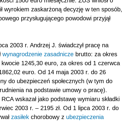
ości 1500 euro miesięcznie. ZUS wniósł o
ł wyrokiem zaskarżoną decyzję w ten sposób,
bowego przysługującego powodowi przyjął
ipca 2003 r. Andrzej J. świadczył pracę na
ł
wynagrodzenie zasadnicze
brutto: za okres
w kwocie 1245,30 euro, za okres od 1 czerwca
 1862,02 euro. Od 14 maja 2003 r. do 26
ony do ubezpieczeń społecznych (w tym do
rudnienia na podstawie umowy o pracę).
RCA wskazał jako podstawę wymiaru składki
rwiec 2003 r. – 2195 zł. Od 1 lipca 2003 r. do
ywał
zasiłek
chorobowy z
ubezpieczenia