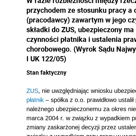
W razie rozbieżności między rze
przychodem ze stosunku pracy a 
(pracodawcy) zawartym w jego czy
składki do ZUS, ubezpieczony ma 
czynności płatnika i ustalenia pr
chorobowego. (Wyrok Sądu Najwyżs
I UK 122/05)
Stan faktyczny
ZUS
, nie uwzględniając wniosku ubezpie
płatnik
– spółka z o.o. prawidłowo ustal
należnego ubezpieczonemu za okres niez
marca 2004 r. w związku z wypadkiem pr
zmiany zaskarżonej decyzji przez ustal