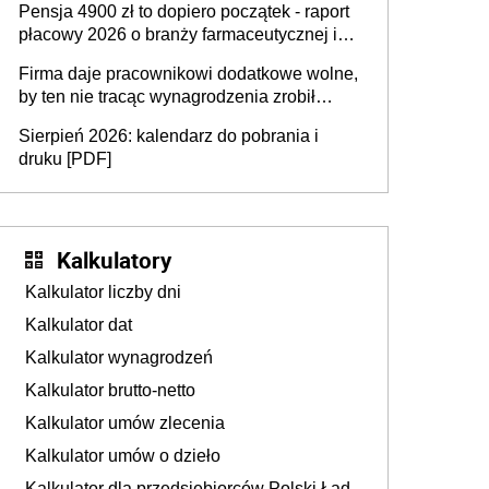
Pensja 4900 zł to dopiero początek - raport
ubezpieczeniom społecznym
płacowy 2026 o branży farmaceutycznej i
chemicznej
Firma daje pracownikowi dodatkowe wolne,
by ten nie tracąc wynagrodzenia zrobił
dodatkowe badania. Ten benefit się
Sierpień 2026: kalendarz do pobrania i
sprawdza
druku [PDF]
Kalkulatory
Kalkulator liczby dni
Kalkulator dat
Kalkulator wynagrodzeń
Kalkulator brutto-netto
Kalkulator umów zlecenia
Kalkulator umów o dzieło
Kalkulator dla przedsiębiorców Polski Ład