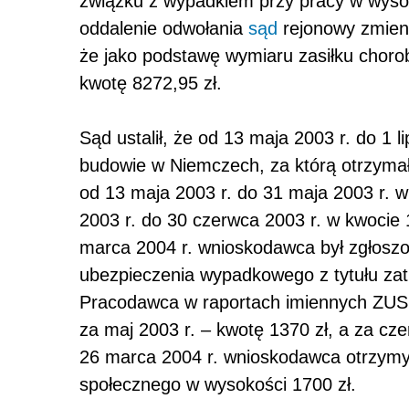
związku z wypadkiem przy pracy w wysok
oddalenie odwołania
sąd
rejonowy zmieni
że jako podstawę wymiaru zasiłku choro
kwotę 8272,95 zł.
Sąd ustalił, że od 13 maja 2003 r. do 1 l
budowie w Niemczech, za którą otrzyma
od 13 maja 2003 r. do 31 maja 2003 r. 
2003 r. do 30 czerwca 2003 r. w kwocie
marca 2004 r. wnioskodawca był zgłosz
ubezpieczenia wypadkowego z tytułu zat
Pracodawca w raportach imiennych ZUS 
za maj 2003 r. – kwotę 1370 zł, a za cze
26 marca 2004 r. wnioskodawca otrzym
społecznego w wysokości 1700 zł.