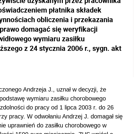
czywiście uzyskanym przez pracownika
oświadczeniem płatnika składek
nnościach obliczenia i przekazania
prawo domagać się weryfikacji
awidłowego wymiaru zasiłku
zego z 24 stycznia 2006 r., sygn. akt
czonego Andrzeja J., uznał w decyzji, że
ił podstawę wymiaru zasiłku chorobowego
dolności do pracy od 1 lipca 2003 r. do 26
zy pracy. W odwołaniu Andrzej J. domagał się
enie uprawnień do zasiłku chorobowego w