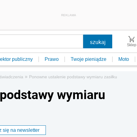
REKLAMA
Sklep
ektor publiczny
Prawo
Twoje pieniądze
Moto
»
e świadczenia
Ponowne ustalenie podstawy wymiaru zasiłku
 podstawy wymiaru
 się na newsletter