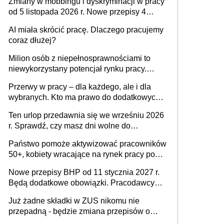
Zmiany w mobbingu i dyskryminacji w pracy
od 5 listopada 2026 r. Nowe przepisy 4
sierpnia zostały ogłoszone w Dzienniku
AI miała skrócić pracę. Dlaczego pracujemy
Ustaw
coraz dłużej?
Milion osób z niepełnosprawnościami to
niewykorzystany potencjał rynku pracy.
Problemem nie jest brak kandydatów,
Przerwy w pracy – dla każdego, ale i dla
dofinansowań czy refundacji, ale bariery po
wybranych. Kto ma prawo do dodatkowych
stronie systemu i świadomości
15 minut?
pracodawców [WYWIAD]
Ten urlop przedawnia się we wrześniu 2026
r. Sprawdź, czy masz dni wolne do
wykorzystania
Państwo pomoże aktywizować pracowników
50+, kobiety wracające na rynek pracy po
urodzeniu dzieci, osoby przewlekle chore i
Nowe przepisy BHP od 11 stycznia 2027 r.
osoby neuroatypowe. Powstanie Fundusz
Będą dodatkowe obowiązki. Pracodawcy
na rzecz Inkluzywności w Zatrudnianiu?
dostają czas na przygotowanie się do zmian
Już żadne składki w ZUS nikomu nie
przepadną - będzie zmiana przepisów o
przedawnieniu i niepodleganiu