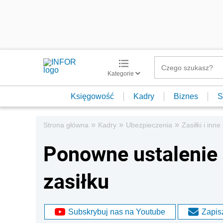
Kategorie
Księgowość
Kadry
Biznes
S
»
»
»
Strona główna
Kadry
Ubezpieczenia
Zasiłki i inn
Ponowne ustalenie
zasiłku
Subskrybuj nas na Youtube
Zapisz