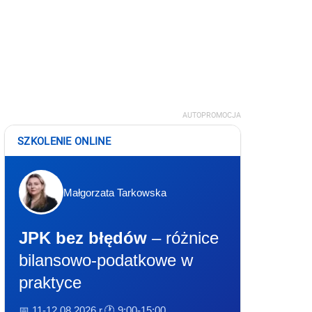
AUTOPROMOCJA
SZKOLENIE ONLINE
Małgorzata Tarkowska
JPK bez błędów
– różnice
bilansowo-podatkowe w
praktyce
📅 11-12.08.2026 r.
🕐 9:00-15:00