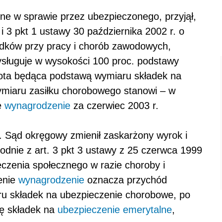
ne w sprawie przez ubezpieczonego, przyjął,
 i 3 pkt 1 ustawy 30 października 2002 r. o
adków przy pracy i chorób zawodowych,
sługuje w wysokości 100 proc. podstawy
ota będąca podstawą wymiaru składek na
miaru zasiłku chorobowego stanowi – w
e
wynagrodzenie
za czerwiec 2003 r.
 Sąd okręgowy zmienił zaskarżony wyrok i
zgodnie z art. 3 pkt 3 ustawy z 25 czerwca 1999
eczenia społecznego w razie choroby i
enie
wynagrodzenie
oznacza przychód
u składek na ubezpieczenie chorobowe, po
cę składek na
ubezpieczenie emerytalne
,