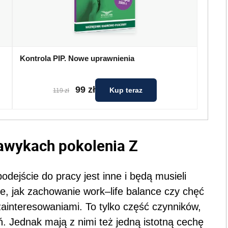
Kontrola PIP. Nowe uprawnienia
99 zł
Kup teraz
119 zł
awykach pokolenia Z
dejście do pracy jest inne i będą musieli
ie, jak zachowanie work–life balance czy chęć
ainteresowaniami. To tylko część czynników,
ń. Jednak mają z nimi też jedną istotną cechę