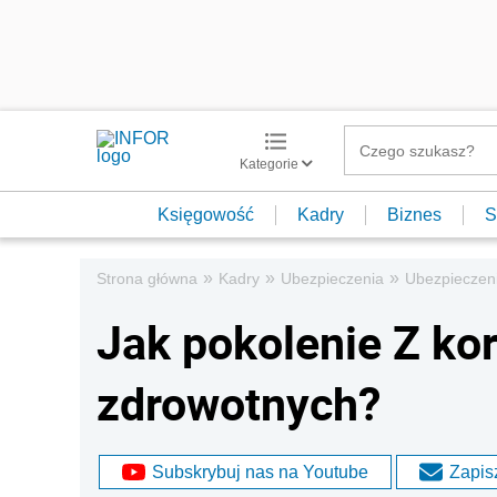
Kategorie
Księgowość
Kadry
Biznes
S
»
»
»
Strona główna
Kadry
Ubezpieczenia
Ubezpieczen
Jak pokolenie Z ko
zdrowotnych?
Subskrybuj nas na Youtube
Zapisz