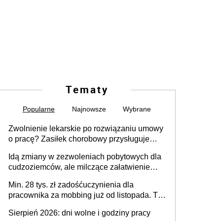
Tematy
Popularne
Najnowsze
Wybrane
Zwolnienie lekarskie po rozwiązaniu umowy
o pracę? Zasiłek chorobowy przysługuje
tylko w przypadku zachorowania w ciągu 14
Idą zmiany w zezwoleniach pobytowych dla
dni od ustania stosunku pracy
cudzoziemców, ale milczące załatwienie
spraw przewidziano tylko dla wybranych
Min. 28 tys. zł zadośćuczynienia dla
pracownika za mobbing już od listopada. To
także nieuzasadniona krytyka i izolowanie z
Sierpień 2026: dni wolne i godziny pracy
zespołu