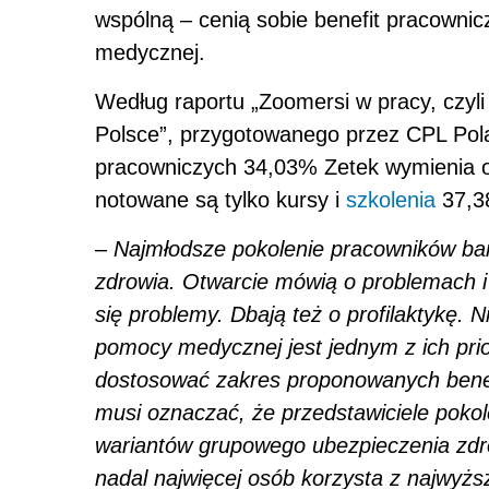
wspólną – cenią sobie benefit pracownic
medycznej.
Według raportu „Zoomersi w pracy, czyli
Polsce”, przygotowanego przez CPL Pol
pracowniczych 34,03% Zetek wymienia o
notowane są tylko kursy i
szkolenia
37,38
–
Najmłodsze pokolenie pracowników bar
zdrowia. Otwarcie mówią o problemach i 
się problemy. Dbają też o profilaktykę. 
pomocy medycznej jest jednym z ich pri
dostosować zakres proponowanych benefi
musi oznaczać, że przedstawiciele poko
wariantów grupowego ubezpieczenia zd
nadal najwięcej osób korzysta z najwyżs