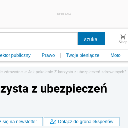
REKLAMA
Sklep
ektor publiczny
Prawo
Twoje pieniądze
Moto
»
ie zdrowotne
Jak pokolenie Z korzysta z ubezpieczeń zdrowotnych?
rzysta z ubezpieczeń
 się na newsletter
Dołącz do grona ekspertów