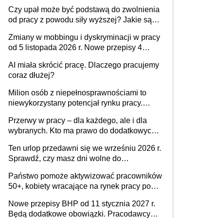
Czy upał może być podstawą do zwolnienia
od pracy z powodu siły wyższej? Jakie są
obowiązki pracodawcy
Zmiany w mobbingu i dyskryminacji w pracy
od 5 listopada 2026 r. Nowe przepisy 4
sierpnia zostały ogłoszone w Dzienniku
AI miała skrócić pracę. Dlaczego pracujemy
Ustaw
coraz dłużej?
Milion osób z niepełnosprawnościami to
niewykorzystany potencjał rynku pracy.
Problemem nie jest brak kandydatów,
Przerwy w pracy – dla każdego, ale i dla
dofinansowań czy refundacji, ale bariery po
wybranych. Kto ma prawo do dodatkowych
stronie systemu i świadomości
15 minut?
pracodawców [WYWIAD]
Ten urlop przedawni się we wrześniu 2026 r.
Sprawdź, czy masz dni wolne do
wykorzystania
Państwo pomoże aktywizować pracowników
50+, kobiety wracające na rynek pracy po
urodzeniu dzieci, osoby przewlekle chore i
Nowe przepisy BHP od 11 stycznia 2027 r.
osoby neuroatypowe. Powstanie Fundusz
Będą dodatkowe obowiązki. Pracodawcy
na rzecz Inkluzywności w Zatrudnianiu?