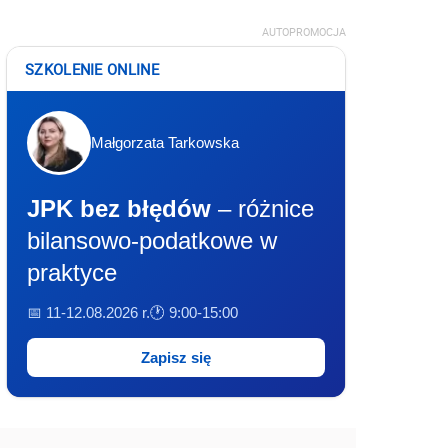
AUTOPROMOCJA
SZKOLENIE ONLINE
Małgorzata Tarkowska
JPK bez błędów
– różnice
bilansowo-podatkowe w
praktyce
📅 11-12.08.2026 r.
🕐 9:00-15:00
Zapisz się