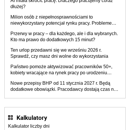
AI miała skrócić pracę. Dlaczego pracujemy coraz
dłużej?
Milion osób z niepełnosprawnościami to
niewykorzystany potencjał rynku pracy. Problemem
nie jest brak kandydatów, dofinansowań czy
Przerwy w pracy – dla każdego, ale i dla wybranych.
refundacji, ale bariery po stronie systemu i
Kto ma prawo do dodatkowych 15 minut?
świadomości pracodawców [WYWIAD]
Ten urlop przedawni się we wrześniu 2026 r.
Sprawdź, czy masz dni wolne do wykorzystania
Państwo pomoże aktywizować pracowników 50+,
kobiety wracające na rynek pracy po urodzeniu
dzieci, osoby przewlekle chore i osoby
Nowe przepisy BHP od 11 stycznia 2027 r. Będą
neuroatypowe. Powstanie Fundusz na rzecz
dodatkowe obowiązki. Pracodawcy dostają czas na
Inkluzywności w Zatrudnianiu?
przygotowanie się do zmian
Kalkulatory
Kalkulator liczby dni