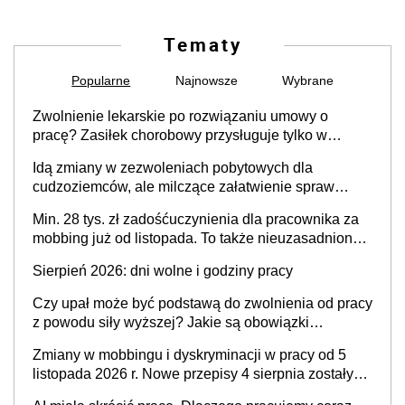
Tematy
Popularne
Najnowsze
Wybrane
Zwolnienie lekarskie po rozwiązaniu umowy o
pracę? Zasiłek chorobowy przysługuje tylko w
przypadku zachorowania w ciągu 14 dni od ustania
Idą zmiany w zezwoleniach pobytowych dla
stosunku pracy
cudzoziemców, ale milczące załatwienie spraw
przewidziano tylko dla wybranych
Min. 28 tys. zł zadośćuczynienia dla pracownika za
mobbing już od listopada. To także nieuzasadniona
krytyka i izolowanie z zespołu
Sierpień 2026: dni wolne i godziny pracy
Czy upał może być podstawą do zwolnienia od pracy
z powodu siły wyższej? Jakie są obowiązki
pracodawcy
Zmiany w mobbingu i dyskryminacji w pracy od 5
listopada 2026 r. Nowe przepisy 4 sierpnia zostały
ogłoszone w Dzienniku Ustaw