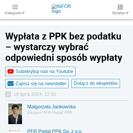
Kategorie
Serwisy
Wypłata z PPK bez podatku
– wystarczy wybrać
odpowiedni sposób wypłaty
Subskrybuj nas na Youtube
Dołącz do ekspertów
Zapisz się na newsletter
18 lipca 2024, 12:50
Małgorzata Jankowska
Ekspert PFR Portal PPK
PFR Portal PPK Sp. z o.o.