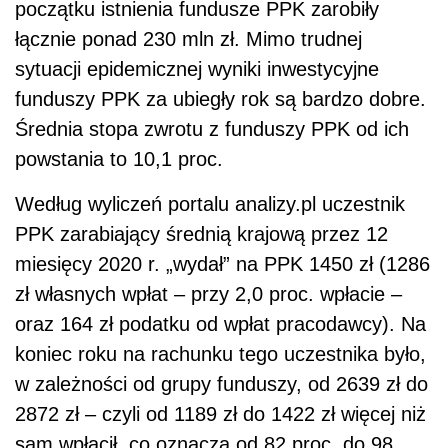
początku istnienia fundusze PPK zarobiły
łącznie ponad 230 mln zł. Mimo trudnej
sytuacji epidemicznej wyniki inwestycyjne
funduszy PPK za ubiegły rok są bardzo dobre.
Średnia stopa zwrotu z funduszy PPK od ich
powstania to 10,1 proc.
Według wyliczeń portalu analizy.pl uczestnik
PPK zarabiający średnią krajową przez 12
miesięcy 2020 r. „wydał” na PPK 1450 zł (1286
zł własnych wpłat – przy 2,0 proc. wpłacie –
oraz 164 zł podatku od wpłat pracodawcy). Na
koniec roku na rachunku tego uczestnika było,
w zależności od grupy funduszy, od 2639 zł do
2872 zł – czyli od 1189 zł do 1422 zł więcej niż
sam wpłacił, co oznacza od 82 proc. do 98