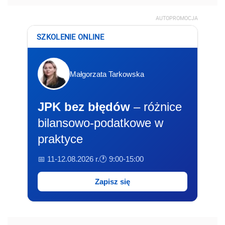
AUTOPROMOCJA
SZKOLENIE ONLINE
Małgorzata Tarkowska
JPK bez błędów
– różnice
bilansowo-podatkowe w
praktyce
📅 11-12.08.2026 r.
🕐 9:00-15:00
Zapisz się