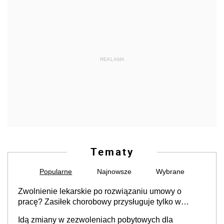
REKLAMA
Tematy
Popularne
Najnowsze
Wybrane
Zwolnienie lekarskie po rozwiązaniu umowy o
pracę? Zasiłek chorobowy przysługuje tylko w
przypadku zachorowania w ciągu 14 dni od ustania
Idą zmiany w zezwoleniach pobytowych dla
stosunku pracy