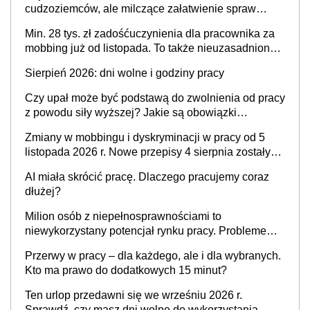
cudzoziemców, ale milczące załatwienie spraw
przewidziano tylko dla wybranych
Min. 28 tys. zł zadośćuczynienia dla pracownika za
mobbing już od listopada. To także nieuzasadniona
krytyka i izolowanie z zespołu
Sierpień 2026: dni wolne i godziny pracy
Czy upał może być podstawą do zwolnienia od pracy
z powodu siły wyższej? Jakie są obowiązki
pracodawcy
Zmiany w mobbingu i dyskryminacji w pracy od 5
listopada 2026 r. Nowe przepisy 4 sierpnia zostały
ogłoszone w Dzienniku Ustaw
AI miała skrócić pracę. Dlaczego pracujemy coraz
dłużej?
Milion osób z niepełnosprawnościami to
niewykorzystany potencjał rynku pracy. Problemem
nie jest brak kandydatów, dofinansowań czy
Przerwy w pracy – dla każdego, ale i dla wybranych.
refundacji, ale bariery po stronie systemu i
Kto ma prawo do dodatkowych 15 minut?
świadomości pracodawców [WYWIAD]
Ten urlop przedawni się we wrześniu 2026 r.
Sprawdź, czy masz dni wolne do wykorzystania