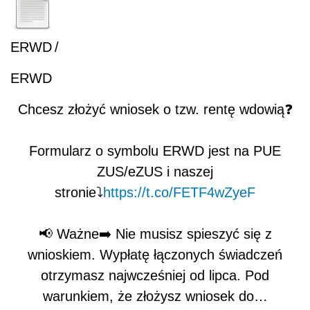
ERWD
/
ERWD
Chcesz złożyć wniosek o tzw. rentę wdowią❓
Formularz o symbolu ERWD jest na PUE
ZUS/eZUS i naszej
stronie⤵️
https://t.co/FETF4wZyeF
📢 Ważne➡️ Nie musisz spieszyć się z
wnioskiem. Wypłatę łączonych świadczeń
otrzymasz najwcześniej od lipca. Pod
warunkiem, że złożysz wniosek do…