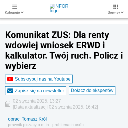
Kategorie
Serwisy
Komunikat ZUS: Dla renty
wdowiej wniosek ERWD i
kalkulator. Twój ruch. Policz i
wybierz
Subskrybuj nas na Youtube
Dołącz do ekspertów
Zapisz się na newsletter
02 stycznia 2025, 13:27
[Data aktualizacji 02 stycznia 2025, 16:42]
oprac. Tomasz Król
prawnik piszący o m.in.: problemach osób