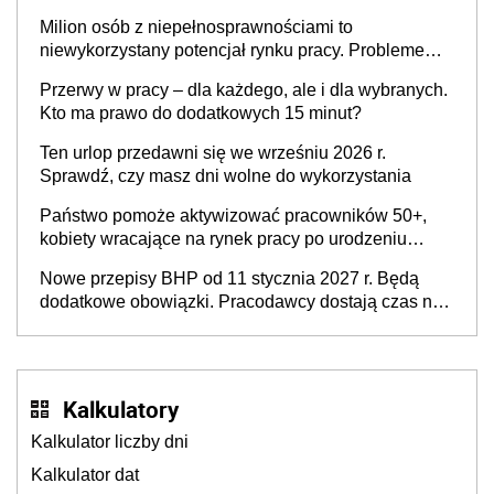
Milion osób z niepełnosprawnościami to
niewykorzystany potencjał rynku pracy. Problemem
nie jest brak kandydatów, dofinansowań czy
Przerwy w pracy – dla każdego, ale i dla wybranych.
refundacji, ale bariery po stronie systemu i
Kto ma prawo do dodatkowych 15 minut?
świadomości pracodawców [WYWIAD]
Ten urlop przedawni się we wrześniu 2026 r.
Sprawdź, czy masz dni wolne do wykorzystania
Państwo pomoże aktywizować pracowników 50+,
kobiety wracające na rynek pracy po urodzeniu
dzieci, osoby przewlekle chore i osoby
Nowe przepisy BHP od 11 stycznia 2027 r. Będą
neuroatypowe. Powstanie Fundusz na rzecz
dodatkowe obowiązki. Pracodawcy dostają czas na
Inkluzywności w Zatrudnianiu?
przygotowanie się do zmian
Kalkulatory
Kalkulator liczby dni
Kalkulator dat