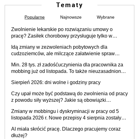
Tematy
Popularne
Najnowsze
Wybrane
Zwolnienie lekarskie po rozwiązaniu umowy o
pracę? Zasiłek chorobowy przysługuje tylko w
przypadku zachorowania w ciągu 14 dni od ustania
Idą zmiany w zezwoleniach pobytowych dla
stosunku pracy
cudzoziemców, ale milczące załatwienie spraw
przewidziano tylko dla wybranych
Min. 28 tys. zł zadośćuczynienia dla pracownika za
mobbing już od listopada. To także nieuzasadniona
krytyka i izolowanie z zespołu
Sierpień 2026: dni wolne i godziny pracy
Czy upał może być podstawą do zwolnienia od pracy
z powodu siły wyższej? Jakie są obowiązki
pracodawcy
Zmiany w mobbingu i dyskryminacji w pracy od 5
listopada 2026 r. Nowe przepisy 4 sierpnia zostały
ogłoszone w Dzienniku Ustaw
AI miała skrócić pracę. Dlaczego pracujemy coraz
dłużej?