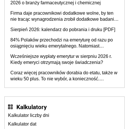
2026 o branży farmaceutycznej i chemicznej
Firma daje pracownikowi dodatkowe wolne, by ten
nie tracąc wynagrodzenia zrobił dodatkowe badania.
Ten benefit się sprawdza
Sierpień 2026: kalendarz do pobrania i druku [PDF]
84% Polaków przechodzi na emeryturę od razu po
osiągnięciu wieku emerytalnego. Natomiast
pokolenie X musi pracować dłużej, ale czy jest w
Wcześniejsze wypłaty emerytur w sierpniu 2026 r.
stanie? Pracownicy 45+ to siła napędowa
Kiedy emeryci otrzymają swoje świadczenia?
gospodarki
Coraz więcej pracowników dorabia do etatu, także w
wieku 50 plus. To nie wybór, a konieczność.
Powodem są rosnące koszty życia
Kalkulatory
Kalkulator liczby dni
Kalkulator dat