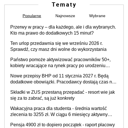
Tematy
Popularne
Najnowsze
Wybrane
Przerwy w pracy – dla każdego, ale i dla wybranych.
Kto ma prawo do dodatkowych 15 minut?
Ten urlop przedawnia się we wrześniu 2026 r.
Sprawdź, czy masz dni wolne do wykorzystania
Państwo pomoże aktywizować pracowników 50+,
kobiety wracające na rynek pracy po urodzeniu
dzieci, osoby przewlekle chore i osoby
Nowe przepisy BHP od 11 stycznia 2027 r. Będą
neuroatypowe. Powstanie Fundusz na rzecz
dodatkowe obowiązki. Pracodawcy dostają czas na
Inkluzywności w Zatrudnianiu?
przygotowanie się do zmian
Składki w ZUS przestaną przepadać - resort wie jak
się za to zabrać, są już konkrety
Wakacyjna praca dla studenta - średnia wartość
zlecenia to 3255 zł. W ciągu 6 miesięcy aktywny
freelancer-student zarabia ponad 10,7 tys. zł
Pensja 4900 zł to dopiero początek - raport płacowy