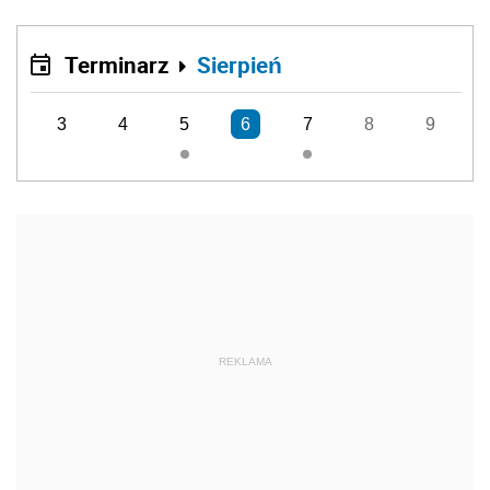
Terminarz
Sierpień
3
4
5
6
7
8
9
REKLAMA