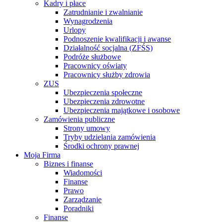
Kadry i płace
Zatrudnianie i zwalnianie
Wynagrodzenia
Urlopy
Podnoszenie kwalifikacji i awanse
Działalność socjalna (ZFŚS)
Podróże służbowe
Pracownicy oświaty
Pracownicy służby zdrowia
ZUS
Ubezpieczenia społeczne
Ubezpieczenia zdrowotne
Ubezpieczenia majątkowe i osobowe
Zamówienia publiczne
Strony umowy
Tryby udzielania zamówienia
Środki ochrony prawnej
Moja Firma
Biznes i finanse
Wiadomości
Finanse
Prawo
Zarządzanie
Poradniki
Finanse