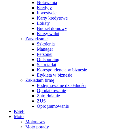
Notowania
Kredyty
Inwestycje
Karty kredytowe
Lokaty
Budżet domowy
Kursy walut
Zarządzanie
Szkolenia
Manager
Personel
Outsourcing
Sekretariat
Korespondencja w biznesie
Etykieta w biznesie
Zakładam firmę
Podejmowanie działalności
Opodatkowanie
Zatrudnianie
ZUS
Oprogramowanie
KSeF
Moto
Motonews
Moto porady