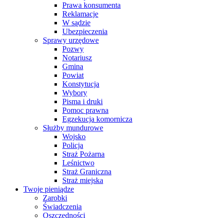
Prawa konsumenta
Reklamacje
W sądzie
Ubezpieczenia
Sprawy urzędowe
Pozwy
Notariusz
Gmina
Powiat
Konstytucja
Wybory
Pisma i druki
Pomoc prawna
Egzekucja komornicza
Służby mundurowe
Wojsko
Policja
Straż Pożarna
Leśnictwo
Straż Graniczna
Straż miejska
Twoje pieniądze
Zarobki
Świadczenia
Oszczędności