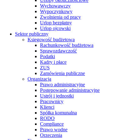
Urlopy okolicznościowe
Wychowawczy
Wypoczynkowy
Zwolnienia od pracy
Urlop bezpłatny
Urlop ojcowski
Sektor publiczny
Księgowość budżetowa
Rachunkowość budżetowa
Sprawozdawczość
Podatki
Kadry i płace
ZUS
Zamówienia publiczne
Organizacja
Prawo administracyjne
Postępowanie administracyjne
Ustrój i jednostki
Pracownicy
Klienci
Spółka komunalna
RODO
Compliance
Prawo wodne
Orzeczenia