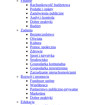
Finanse
Rachunkowość budżetowa
Podatki i opłaty
Zamówienia publiczne
Audyt i kontrola
Dobre praktyki
Budżet
Zadania
Bezpieczeństwo
Oświata
Kultura
Pomoc społeczna
Zdrowie
Sport i turystyka
Środowisko
Gospodarka komunalna
Gospodarka przestrzenna
Zarządzanie nieruchomościami
Rozwój i promocja
Fundusze unijne
Współpraca
Partnerstwo publiczno-prywatne
Marketing
Dobre praktyki
Edukacja