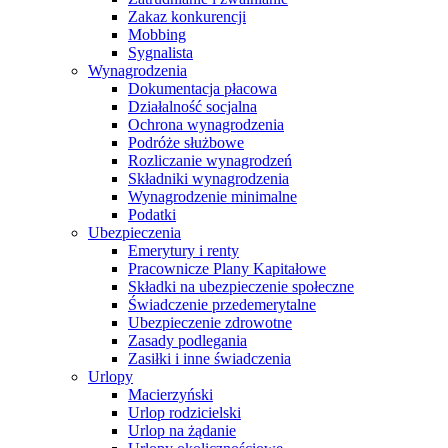
Zakaz konkurencji
Mobbing
Sygnalista
Wynagrodzenia
Dokumentacja płacowa
Działalność socjalna
Ochrona wynagrodzenia
Podróże służbowe
Rozliczanie wynagrodzeń
Składniki wynagrodzenia
Wynagrodzenie minimalne
Podatki
Ubezpieczenia
Emerytury i renty
Pracownicze Plany Kapitałowe
Składki na ubezpieczenie społeczne
Świadczenie przedemerytalne
Ubezpieczenie zdrowotne
Zasady podlegania
Zasiłki i inne świadczenia
Urlopy
Macierzyński
Urlop rodzicielski
Urlop na żądanie