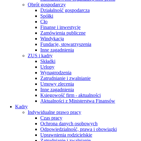
Obrót gospodarczy
Działalność gospodarcza
Spółki
Cło
Finanse i inwestycje
Zamówienia publiczne
Windykacja
Fundacje, stowarzyszenia
Inne zagadnienia
ZUS i kadry
Składki
Urlopy
Wynagrodzenia
Zatrudnianie i zwalnianie
Umowy zlecenia
Inne zagadnienia
Księgowość firm - aktualności
Aktualności z Ministerstwa Finansów
Kadry
Indywidualne prawo pracy
Czas pracy
Ochrona danych osobowych
Odpowiedzialność, prawa i obowiązki
Uprawnienia rodzicielskie
Zatrudnianie i zwalnianie