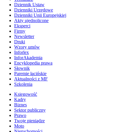
Dziennik Ustaw
Dzienniki Urzędowe
Dzienniki Unii Europejskiej
Akty ujednolicone
Eksperci
Firmy
Newsletter
Druki
Wzory umów
Inforlex
InforAkademia
Encyklopedia prawa
Słownik
Paremie łacińskie
Aktualności z MF
Szkolenia
Księgowość
Kadry
Biznes
Sektor publiczny
Prawo
Twoje pieniądze
Moto
Nieruchomości