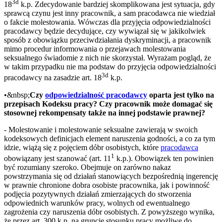
3d
18
k.p. Zdecydowanie bardziej skomplikowana jest sytuacja, gdy
sprawcą czynu jest inny pracownik, a sam pracodawca nie wiedział
o fakcie molestowania. Wówczas dla przyjęcia odpowiedzialności
pracodawcy będzie decydujące, czy wywiązał się w jakikolwiek
sposób z obowiązku przeciwdziałania dyskryminacji, a pracownik
mimo procedur informowania o przejawach molestowania
seksualnego świadomie z nich nie skorzystał. Wyrażam pogląd, że
w takim przypadku nie ma podstaw do przyjęcia odpowiedzialności
3d
pracodawcy na zasadzie art. 18
k.p.
•&nbsp;
Czy
odpowiedzialność pracodawcy
oparta jest tylko na
przepisach Kodeksu pracy? Czy pracownik może domagać się
stosownej rekompensaty także na innej podstawie prawnej?
- Molestowanie i molestowanie seksualne zawierają w swoich
kodeksowych definicjach element naruszenia godności, a co za tym
idzie, wiążą się z pojęciem dóbr osobistych, które
pracodawca
1
obowiązany jest szanować (art. 11
k.p.). Obowiązek ten powinien
być rozumiany szeroko. Obejmuje on zarówno nakaz
powstrzymania się od działań stanowiących bezpośrednią ingerencję
w prawnie chronione dobra osobiste pracownika, jak i powinność
podjęcia pozytywnych działań zmierzających do stworzenia
odpowiednich warunków pracy, wolnych od ewentualnego
zagrożenia czy naruszenia dóbr osobistych. Z powyższego wynika,
że przez art. 300 k.p. na gruncie stosunku pracy możliwe do