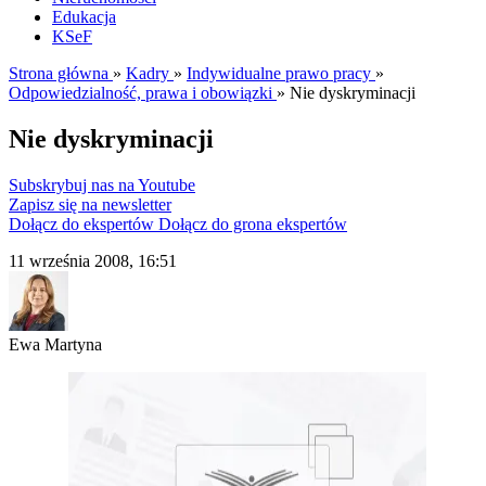
Edukacja
KSeF
Strona główna
»
Kadry
»
Indywidualne prawo pracy
»
Odpowiedzialność, prawa i obowiązki
»
Nie dyskryminacji
Nie dyskryminacji
Subskrybuj nas na Youtube
Zapisz się na newsletter
Dołącz do ekspertów
Dołącz do grona ekspertów
11 września 2008, 16:51
Ewa Martyna