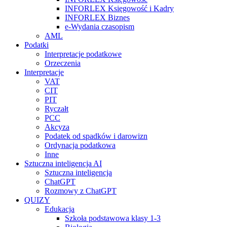
INFORLEX Księgowość i Kadry
INFORLEX Biznes
e-Wydania czasopism
AML
Podatki
Interpretacje podatkowe
Orzeczenia
Interpretacje
VAT
CIT
PIT
Ryczałt
PCC
Akcyza
Podatek od spadków i darowizn
Ordynacja podatkowa
Inne
Sztuczna inteligencja AI
Sztuczna inteligencja
ChatGPT
Rozmowy z ChatGPT
QUIZY
Edukacja
Szkoła podstawowa klasy 1-3