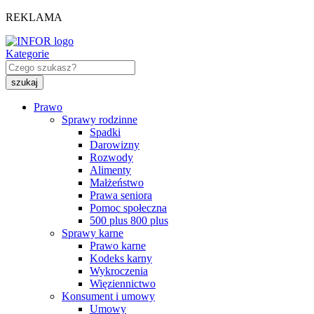
REKLAMA
Kategorie
Prawo
Sprawy rodzinne
Spadki
Darowizny
Rozwody
Alimenty
Małżeństwo
Prawa seniora
Pomoc społeczna
500 plus 800 plus
Sprawy karne
Prawo karne
Kodeks karny
Wykroczenia
Więziennictwo
Konsument i umowy
Umowy