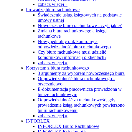
zobacz więcej »
Prowadzę biuro rachunkowe
Świadczenie usług księgowych na podstawie
umowy ustnej
Nowoczesne biuro rachunkowe - czyli jakie?
Zmiana biura rachunkowego a księgi
rachunkowe
Nowy jednolity plik kontrolny a
odpowiedzialność biura rachunkowego
Czy biuro rachunkowe musi udzielić
komornikowi informacji o klientach?
zobacz więcej »
Korzystam z biura rachunkowego
3 argumenty za wyborem nowoczesnego biura
Odpowiedzialność biura rachunkowego -
orzecznictwo
E-dokumentacja pracownicza prowadzona w
biurze rachunkowym
Odpowiedzialność za rachunkowość, gdy
prowadzenie ksiąg rachunkowych powierzono
biuru rachunkowemu
zobacz więcej »
INFORLEX
INFORLEX Biuro Rachunkowe
INFORLEX Księgowość