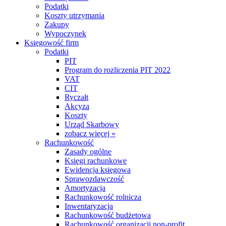
Podatki
Koszty utrzymania
Zakupy
Wypoczynek
Księgowość firm
Podatki
PIT
Program do rozliczenia PIT 2022
VAT
CIT
Ryczałt
Akcyza
Koszty
Urząd Skarbowy
zobacz więcej »
Rachunkowość
Zasady ogólne
Księgi rachunkowe
Ewidencja księgowa
Sprawozdawczość
Amortyzacja
Rachunkowość rolnicza
Inwentaryzacja
Rachunkowość budżetowa
Rachunkowość organizacji non-profit