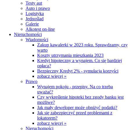
Testy aut
Auto i prawo
Logistyka
Jednoślad
Galerie
Alkotest on-line
Nieruchomości
Wiadomości
Zakup kawalerki w 2023 roku. Sprawdzamy, czy
warto
Koszty utrzymania mieszkania 2023
Kredyt hipoteczny a wynajem. Co się bardziej
opłaca?
Bezpieczny Kredyt 2% - symulacja korzyści
zobacz więcej »
Prawo
Wynajem pokoju - przepisy. Na co trzeba
uważać?
Czy wykreślenie hipoteki bez zgody banku jest
możliwe?
Jak mały deweloper może obniżyć podatki?
Jak się zabezpieczyć przed problemami z
lokatorem?
zobacz więcej »
Nieruchomości