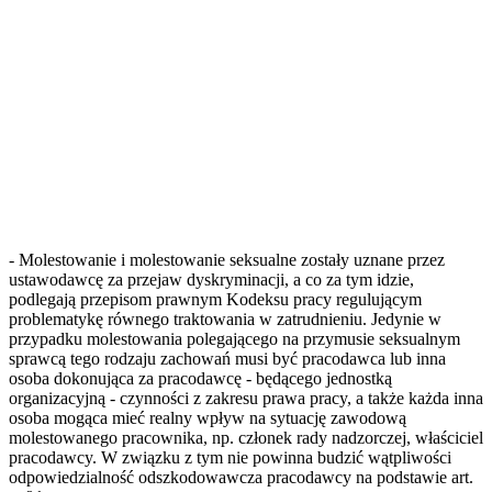
- Molestowanie i molestowanie seksualne zostały uznane przez
ustawodawcę za przejaw dyskryminacji, a co za tym idzie,
podlegają przepisom prawnym Kodeksu pracy regulującym
problematykę równego traktowania w zatrudnieniu. Jedynie w
przypadku molestowania polegającego na przymusie seksualnym
sprawcą tego rodzaju zachowań musi być pracodawca lub inna
osoba dokonująca za pracodawcę - będącego jednostką
organizacyjną - czynności z zakresu prawa pracy, a także każda inna
osoba mogąca mieć realny wpływ na sytuację zawodową
molestowanego pracownika, np. członek rady nadzorczej, właściciel
pracodawcy. W związku z tym nie powinna budzić wątpliwości
odpowiedzialność odszkodowawcza pracodawcy na podstawie art.