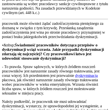
zastosowania są wobec pracodawcy sankcje cywilnoprawne z tytułu
naruszenia godności. Na zasadach przewidzianych w Kodeksie
cywilnym (art. 448 k.c.)
pracownik może również żądać zadośćuczynienia pieniężnego za
doznaną w związku z tym krzywdę. Przesłanką zasądzenia
zadośćuczynienia jest wina po stronie pracodawcy przynajmniej w
postaci braku jakiegokolwiek przeciwdziałania dyskryminacji.
•&nbsp;
Świadomość pracowników dotycząca przepisów o
dyskryminacji wciąż wzrasta. Jakie przypadki dyskryminacji
zdarzają się najczęściej? Czy pracownikowi łatwo jest
udowodnić stosowanie dyskryminacji?
- To prawda. Spraw sądowych, w których źródłem roszczeń
pracowników jest naruszenie zasady równego traktowania, jest
coraz więcej. Ich przedmiotem jest przeważnie
dyskryminacja
płacowa, jak również naruszenie zasady równego traktowania
wobec pracowników w wieku emerytalnym. Wzrasta również
liczba spraw, w których źródłem roszczeń jest molestowanie
seksualne w miejscu pracy.
Należy podkreślić, że pracownik nie musi udowadniać
dyskryminacji, wystarczy, że uprawdopodobni jej wystąpienie, a