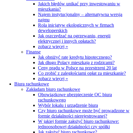
Jakich błędów unikać przy inwestowaniu w
mieszkania?
Najem instytucjonalny – alternatywna wersja
najmu
Rola inicjatyw ekologicznych w firmach
deweloperskich
Jak oszczędzać na ogrzewaniu, energii
elektrycznej i innych opłatach?
zobacz więcej »
Finanse
Jak obniżyć ratę kredytu hipotecznego?
Jak długo Polacy mieszkają z rodzicami?
Ceny prądu w Polsce na przestrzeni 20 lat
Co zrobić z zaległościami opłat za mieszkanie?
zobacz więcej »
Biura rachunkowe
Zakładam biuro rachunkowe
Obowiązkowe ubezpieczenie OC biura
rachunkowego
Wybór lokalu i urządzenie biura
Czy biuro rachunkowe może być prowadzone w
formie działalności nierejestrowanej?
W jakiej formie założyć biuro rachunkowe:
jednoosobowej działalności czy spółki
Jak założyć biuro rachunkowe?