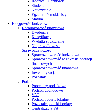
Rodzice i Uczniowie
Studenci
Nauczyciele
Egzamin ósmoklasisty
Matura
Księgowość budżetowa
Rachunkowość budżetowa
Ewidencja
Klasyfikacja
Wydatki strukturalne
Nieprawidłowości
Sprawozdawczość
Sprawozdawczość budżetowa
Sprawozdawczość w zakresie operacji
finansowych
Sprawozdawczość finansowa
Inwentaryzacja
Pozostałe
Podatki
Procedury podatkowe
Podatki dochodowe
VAT
Podatki i opłaty lokalne
Pozostałe podatki i opłaty
Centralizacja Vat