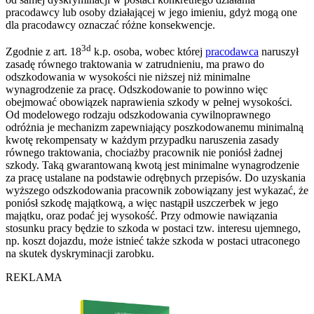
pracodawcy lub osoby działającej w jego imieniu, gdyż mogą one
dla pracodawcy oznaczać różne konsekwencje.
3d
Zgodnie z art. 18
k.p. osoba, wobec której
pracodawca
naruszył
zasadę równego traktowania w zatrudnieniu, ma prawo do
odszkodowania w wysokości nie niższej niż minimalne
wynagrodzenie za pracę. Odszkodowanie to powinno więc
obejmować obowiązek naprawienia szkody w pełnej wysokości.
Od modelowego rodzaju odszkodowania cywilnoprawnego
odróżnia je mechanizm zapewniający poszkodowanemu minimalną
kwotę rekompensaty w każdym przypadku naruszenia zasady
równego traktowania, chociażby pracownik nie poniósł żadnej
szkody. Taką gwarantowaną kwotą jest minimalne wynagrodzenie
za pracę ustalane na podstawie odrębnych przepisów. Do uzyskania
wyższego odszkodowania pracownik zobowiązany jest wykazać, że
poniósł szkodę majątkową, a więc nastąpił uszczerbek w jego
majątku, oraz podać jej wysokość. Przy odmowie nawiązania
stosunku pracy będzie to szkoda w postaci tzw. interesu ujemnego,
np. koszt dojazdu, może istnieć także szkoda w postaci utraconego
na skutek dyskryminacji zarobku.
REKLAMA