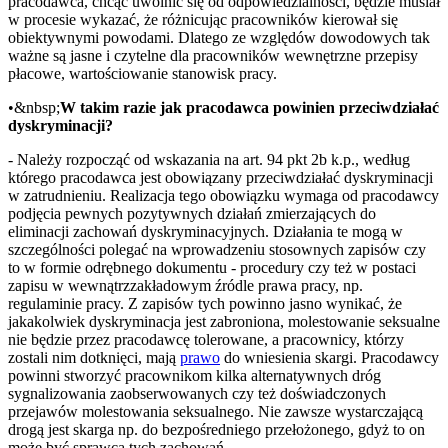
pracodawca, chcąc uwolnić się od odpowiedzialności, będzie musiał
w procesie wykazać, że różnicując pracowników kierował się
obiektywnymi powodami. Dlatego ze względów dowodowych tak
ważne są jasne i czytelne dla pracowników wewnętrzne przepisy
płacowe, wartościowanie stanowisk pracy.
•&nbsp;
W takim razie jak pracodawca powinien przeciwdziałać
dyskryminacji?
- Należy rozpocząć od wskazania na art. 94 pkt 2b k.p., według
którego pracodawca jest obowiązany przeciwdziałać dyskryminacji
w zatrudnieniu. Realizacja tego obowiązku wymaga od pracodawcy
podjęcia pewnych pozytywnych działań zmierzających do
eliminacji zachowań dyskryminacyjnych. Działania te mogą w
szczególności polegać na wprowadzeniu stosownych zapisów czy
to w formie odrębnego dokumentu - procedury czy też w postaci
zapisu w wewnątrzzakładowym źródle prawa pracy, np.
regulaminie pracy. Z zapisów tych powinno jasno wynikać, że
jakakolwiek dyskryminacja jest zabroniona, molestowanie seksualne
nie będzie przez pracodawcę tolerowane, a pracownicy, którzy
zostali nim dotknięci, mają
prawo
do wniesienia skargi. Pracodawcy
powinni stworzyć pracownikom kilka alternatywnych dróg
sygnalizowania zaobserwowanych czy też doświadczonych
przejawów molestowania seksualnego. Nie zawsze wystarczającą
drogą jest skarga np. do bezpośredniego przełożonego, gdyż to on
może być sprawcą tych zachowań.