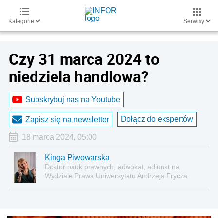
Kategorie
Serwisy
Czy 31 marca 2024 to
niedziela handlowa?
Subskrybuj nas na Youtube
Dołącz do ekspertów
Zapisz się na newsletter
18 marca 2024, 05:00
Kinga Piwowarska
Doktor nauk prawnych, adwokat, adiunkt na
Wydziale Prawa Uniwersytetu Andrzeja Frycza
Modrzewskiego w Krakowie oraz Rzecznik
Akademicki ds. równego traktowania i
przeciwdziałania dyskryminacji. Specjalizuje się w
prawie pracy, zabezpieczeniu społecznym oraz