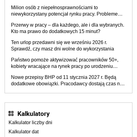
Milion osób z niepełnosprawnościami to
niewykorzystany potencjał rynku pracy. Problemem
nie jest brak kandydatów, dofinansowań czy
Przerwy w pracy – dla każdego, ale i dla wybranych.
refundacji, ale bariery po stronie systemu i
Kto ma prawo do dodatkowych 15 minut?
świadomości pracodawców [WYWIAD]
Ten urlop przedawni się we wrześniu 2026 r.
Sprawdź, czy masz dni wolne do wykorzystania
Państwo pomoże aktywizować pracowników 50+,
kobiety wracające na rynek pracy po urodzeniu
dzieci, osoby przewlekle chore i osoby
Nowe przepisy BHP od 11 stycznia 2027 r. Będą
neuroatypowe. Powstanie Fundusz na rzecz
dodatkowe obowiązki. Pracodawcy dostają czas na
Inkluzywności w Zatrudnianiu?
przygotowanie się do zmian
Kalkulatory
Kalkulator liczby dni
Kalkulator dat