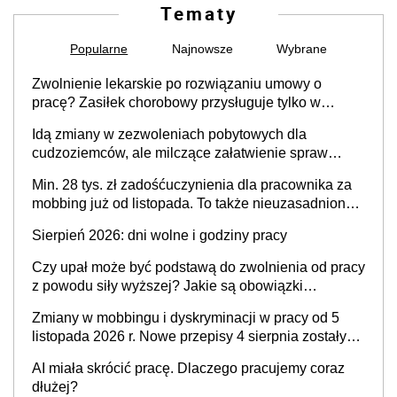
Tematy
Popularne
Najnowsze
Wybrane
Zwolnienie lekarskie po rozwiązaniu umowy o
pracę? Zasiłek chorobowy przysługuje tylko w
przypadku zachorowania w ciągu 14 dni od ustania
Idą zmiany w zezwoleniach pobytowych dla
stosunku pracy
cudzoziemców, ale milczące załatwienie spraw
przewidziano tylko dla wybranych
Min. 28 tys. zł zadośćuczynienia dla pracownika za
mobbing już od listopada. To także nieuzasadniona
krytyka i izolowanie z zespołu
Sierpień 2026: dni wolne i godziny pracy
Czy upał może być podstawą do zwolnienia od pracy
z powodu siły wyższej? Jakie są obowiązki
pracodawcy
Zmiany w mobbingu i dyskryminacji w pracy od 5
listopada 2026 r. Nowe przepisy 4 sierpnia zostały
ogłoszone w Dzienniku Ustaw
AI miała skrócić pracę. Dlaczego pracujemy coraz
dłużej?