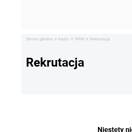
»
»
»
Strona główna
Kadry
HRM
Rekrutacja
Rekrutacja
Niestety ni