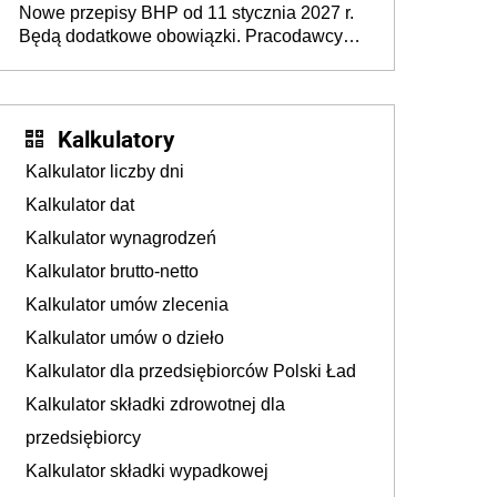
Nowe przepisy BHP od 11 stycznia 2027 r.
osoby neuroatypowe. Powstanie Fundusz
Będą dodatkowe obowiązki. Pracodawcy
na rzecz Inkluzywności w Zatrudnianiu?
dostają czas na przygotowanie się do zmian
Kalkulatory
Kalkulator liczby dni
Kalkulator dat
Kalkulator wynagrodzeń
Kalkulator brutto-netto
Kalkulator umów zlecenia
Kalkulator umów o dzieło
Kalkulator dla przedsiębiorców Polski Ład
Kalkulator składki zdrowotnej dla
przedsiębiorcy
Kalkulator składki wypadkowej