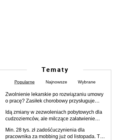
Tematy
Popularne
Najnowsze
Wybrane
Zwolnienie lekarskie po rozwiązaniu umowy
o pracę? Zasiłek chorobowy przysługuje
tylko w przypadku zachorowania w ciągu 14
Idą zmiany w zezwoleniach pobytowych dla
dni od ustania stosunku pracy
cudzoziemców, ale milczące załatwienie
spraw przewidziano tylko dla wybranych
Min. 28 tys. zł zadośćuczynienia dla
pracownika za mobbing już od listopada. To