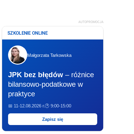
AUTOPROMOCJA
SZKOLENIE ONLINE
Małgorzata Tarkowska
JPK bez błędów
– różnice
bilansowo-podatkowe w
praktyce
📅 11-12.08.2026 r.
🕐 9:00-15:00
Zapisz się