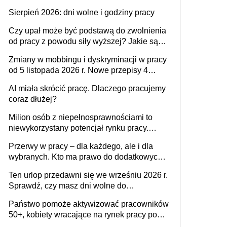
także nieuzasadniona krytyka i izolowanie z
Sierpień 2026: dni wolne i godziny pracy
zespołu
Czy upał może być podstawą do zwolnienia
od pracy z powodu siły wyższej? Jakie są
obowiązki pracodawcy
Zmiany w mobbingu i dyskryminacji w pracy
od 5 listopada 2026 r. Nowe przepisy 4
sierpnia zostały ogłoszone w Dzienniku
AI miała skrócić pracę. Dlaczego pracujemy
Ustaw
coraz dłużej?
Milion osób z niepełnosprawnościami to
niewykorzystany potencjał rynku pracy.
Problemem nie jest brak kandydatów,
Przerwy w pracy – dla każdego, ale i dla
dofinansowań czy refundacji, ale bariery po
wybranych. Kto ma prawo do dodatkowych
stronie systemu i świadomości
15 minut?
pracodawców [WYWIAD]
Ten urlop przedawni się we wrześniu 2026 r.
Sprawdź, czy masz dni wolne do
wykorzystania
Państwo pomoże aktywizować pracowników
50+, kobiety wracające na rynek pracy po
urodzeniu dzieci, osoby przewlekle chore i