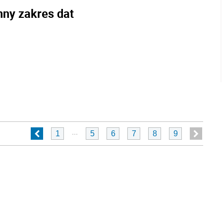
nny zakres dat
...
1
5
6
7
8
9