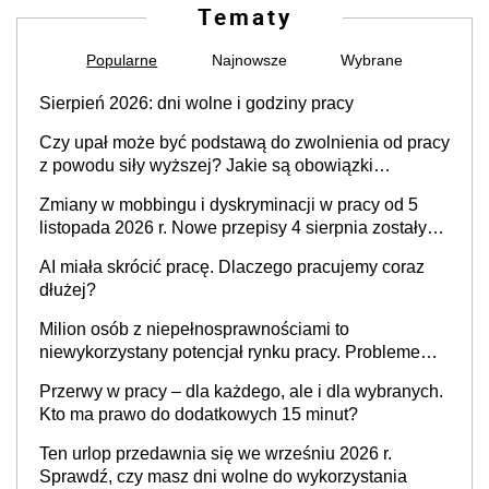
Tematy
Popularne
Najnowsze
Wybrane
Sierpień 2026: dni wolne i godziny pracy
Czy upał może być podstawą do zwolnienia od pracy
z powodu siły wyższej? Jakie są obowiązki
pracodawcy
Zmiany w mobbingu i dyskryminacji w pracy od 5
listopada 2026 r. Nowe przepisy 4 sierpnia zostały
ogłoszone w Dzienniku Ustaw
AI miała skrócić pracę. Dlaczego pracujemy coraz
dłużej?
Milion osób z niepełnosprawnościami to
niewykorzystany potencjał rynku pracy. Problemem
nie jest brak kandydatów, dofinansowań czy
Przerwy w pracy – dla każdego, ale i dla wybranych.
refundacji, ale bariery po stronie systemu i
Kto ma prawo do dodatkowych 15 minut?
świadomości pracodawców [WYWIAD]
Ten urlop przedawnia się we wrześniu 2026 r.
Sprawdź, czy masz dni wolne do wykorzystania