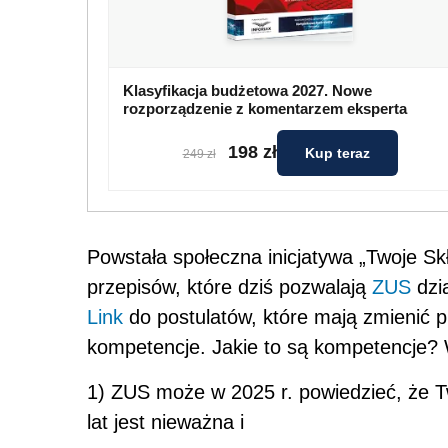
Klasyfikacja budżetowa 2027. Nowe
rozporządzenie z komentarzem eksperta
198 zł
Kup teraz
249 zł
Powstała społeczna inicjatywa „Twoje Sk
przepisów, które dziś pozwalają
ZUS
dzia
Link
do postulatów, które mają zmienić
kompetencje. Jakie to są kompetencje? 
1) ZUS może w 2025 r. powiedzieć, że T
lat jest nieważna i