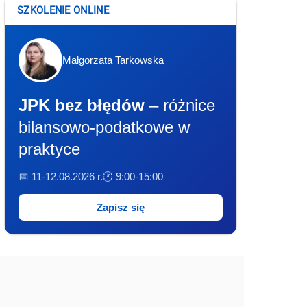
SZKOLENIE ONLINE
Małgorzata Tarkowska
JPK bez błędów
– różnice
bilansowo-podatkowe w
praktyce
📅 11-12.08.2026 r.
🕐 9:00-15:00
Zapisz się