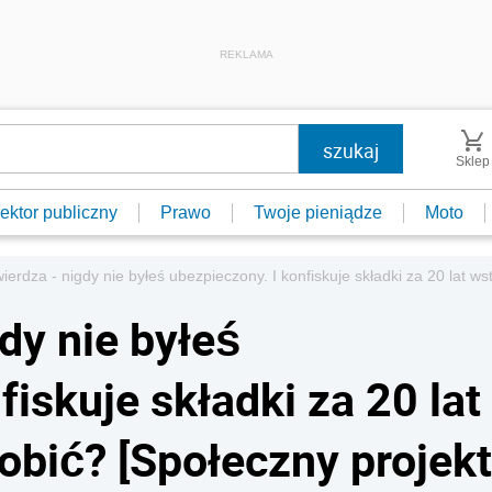
REKLAMA
Sklep
ektor publiczny
Prawo
Twoje pieniądze
Moto
ierdza - nigdy nie byłeś ubezpieczony. I konfiskuje składki za 20 lat ws
dy nie byłeś
fiskuje składki za 20 lat
obić? [Społeczny projekt