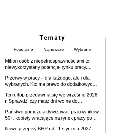
Tematy
Popularne
Najnowsze
Wybrane
Milion osób z niepełnosprawnościami to
niewykorzystany potencjał rynku pracy.
Problemem nie jest brak kandydatów,
Przerwy w pracy – dla każdego, ale i dla
dofinansowań czy refundacji, ale bariery po
wybranych. Kto ma prawo do dodatkowych
stronie systemu i świadomości
15 minut?
pracodawców [WYWIAD]
Ten urlop przedawnia się we wrześniu 2026
r. Sprawdź, czy masz dni wolne do
wykorzystania
Państwo pomoże aktywizować pracowników
50+, kobiety wracające na rynek pracy po
urodzeniu dzieci, osoby przewlekle chore i
Nowe przepisy BHP od 11 stycznia 2027 r.
osoby neuroatypowe. Powstanie Fundusz