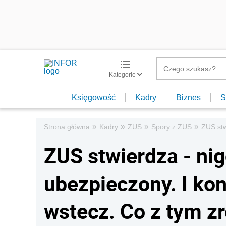
Kategorie
Księgowość
Kadry
Biznes
S
»
»
»
»
Strona główna
Kadry
ZUS
Spory z ZUS
ZUS stw
ZUS stwierdza - nig
ubezpieczony. I kon
wstecz. Co z tym zr