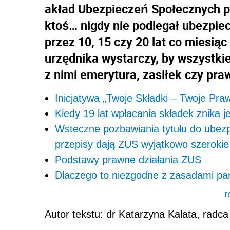
akład Ubezpieczeń Społecznych pot
ktoś… nigdy nie podlegał ubezpi
przez 10, 15 czy 20 lat co miesiąc
urzędnika wystarczy, by wszystkie
z nimi emerytura, zasiłek czy pra
Inicjatywa „Twoje Składki – Twoje Pra
Kiedy 19 lat wpłacania składek znika j
Wsteczne pozbawiania tytułu do ubezp
przepisy dają ZUS wyjątkowo szerokie
Podstawy prawne działania ZUS
Dlaczego to niezgodne z zasadami pa
r
Autor tekstu: dr Katarzyna Kalata, rad