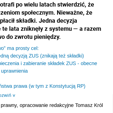
rafi po wielu latach stwierdzić, że
eczeniom społecznym. Nieważne, że
 płacił składki. Jedna decyzja
 te lata zniknęły z systemu — a razem
wo do zwrotu pieniędzy.
wo” ma prosty cel:
edną decyzją ZUS (znikają też składki)
ieczenia i zabieranie składek ZUS - obecne
 uprawnienia
ństwa prawa (w tym z Konstytucją RP)
ozwiń
>
ca prawny, opracowanie redakcyjne Tomasz Król