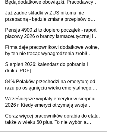
Będą dodatkowe obowiązki. Pracodawcy
na rzecz Inkluzywności w Zatrudnianiu?
dostają czas na przygotowanie się do zmian
Już żadne składki w ZUS nikomu nie
przepadną - będzie zmiana przepisów o
przedawnieniu i niepodleganiu
Pensja 4900 zł to dopiero początek - raport
ubezpieczeniom społecznym
płacowy 2026 o branży farmaceutycznej i
chemicznej
Firma daje pracownikowi dodatkowe wolne,
by ten nie tracąc wynagrodzenia zrobił
dodatkowe badania. Ten benefit się
Sierpień 2026: kalendarz do pobrania i
sprawdza
druku [PDF]
84% Polaków przechodzi na emeryturę od
razu po osiągnięciu wieku emerytalnego.
Natomiast pokolenie X musi pracować
Wcześniejsze wypłaty emerytur w sierpniu
dłużej, ale czy jest w stanie? Pracownicy
2026 r. Kiedy emeryci otrzymają swoje
45+ to siła napędowa gospodarki
świadczenia?
Coraz więcej pracowników dorabia do etatu,
także w wieku 50 plus. To nie wybór, a
konieczność. Powodem są rosnące koszty
życia