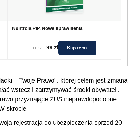
Kontrola PIP. Nowe uprawnienia
99 zł
Kup teraz
119 zł
ładki – Twoje Prawo”, której celem jest zmiana
łać wstecz i zatrzymywać środki obywateli.
 prawo przyznające ZUS nieprawdopodobne
W skrócie:
woja rejestracja do ubezpieczenia sprzed 20