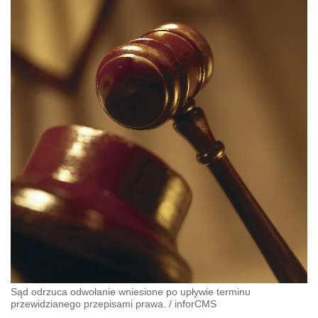
Sąd odrzuca odwołanie wniesione po upływie terminu
przewidzianego przepisami prawa.
/
inforCMS