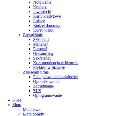
Notowania
Kredyty
Inwestycje
Karty kredytowe
Lokaty
Budżet domowy
Kursy walut
Zarządzanie
Szkolenia
Manager
Personel
Outsourcing
Sekretariat
Korespondencja w biznesie
Etykieta w biznesie
Zakładam firmę
Podejmowanie działalności
Opodatkowanie
Zatrudnianie
ZUS
Oprogramowanie
KSeF
Moto
Motonews
Moto porady