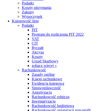
Podatki
Koszty utrzymania
Zakupy
Wypoczynek
Księgowość firm
Podatki
PIT
Program do rozliczenia PIT 2022
VAT
CIT
Ryczałt
Akcyza
Koszty
Urząd Skarbowy
zobacz więcej »
Rachunkowość
Zasady ogólne
Księgi rachunkowe
Ewidencja księgowa
Sprawozdawczość
Amortyzacja
Rachunkowość rolnicza
Inwentaryzacja
Rachunkowość budżetowa
Rachunkowość organizacji non-profit