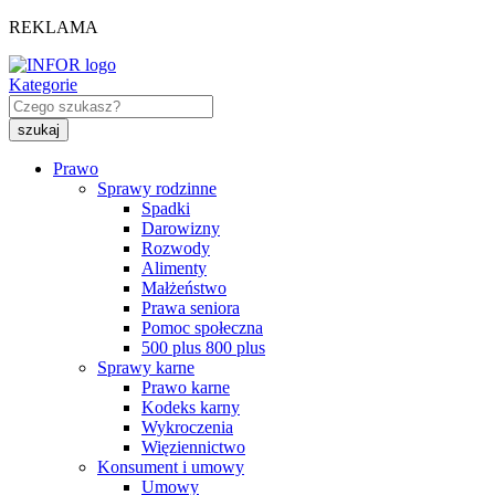
REKLAMA
Kategorie
Prawo
Sprawy rodzinne
Spadki
Darowizny
Rozwody
Alimenty
Małżeństwo
Prawa seniora
Pomoc społeczna
500 plus 800 plus
Sprawy karne
Prawo karne
Kodeks karny
Wykroczenia
Więziennictwo
Konsument i umowy
Umowy