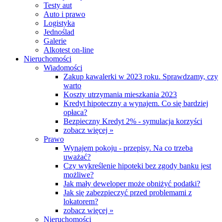
Testy aut
Auto i prawo
Logistyka
Jednoślad
Galerie
Alkotest on-line
Nieruchomości
Wiadomości
Zakup kawalerki w 2023 roku. Sprawdzamy, czy
warto
Koszty utrzymania mieszkania 2023
Kredyt hipoteczny a wynajem. Co się bardziej
opłaca?
Bezpieczny Kredyt 2% - symulacja korzyści
zobacz więcej »
Prawo
Wynajem pokoju - przepisy. Na co trzeba
uważać?
Czy wykreślenie hipoteki bez zgody banku jest
możliwe?
Jak mały deweloper może obniżyć podatki?
Jak się zabezpieczyć przed problemami z
lokatorem?
zobacz więcej »
Nieruchomości