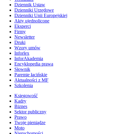
Dziennik Ustaw
Dzienniki Urzędowe
Dzienniki Unii Europejskiej
Akty ujednolicone
Eksperci
Firmy
Newsletter
Druki
Wzory umów
Inforlex
InforAkademia
Encyklopedia prawa
Słownik
Paremie łacińskie
Aktualności z MF
Szkolenia
Księgowość
Kadry
Biznes
Sektor publiczny
Prawo
Twoje pieniądze
Moto
Nieruchomości