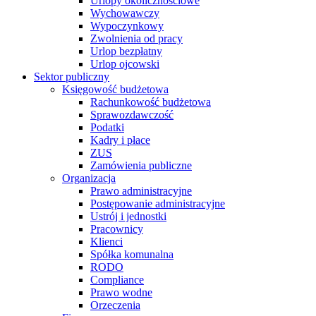
Urlopy okolicznościowe
Wychowawczy
Wypoczynkowy
Zwolnienia od pracy
Urlop bezpłatny
Urlop ojcowski
Sektor publiczny
Księgowość budżetowa
Rachunkowość budżetowa
Sprawozdawczość
Podatki
Kadry i płace
ZUS
Zamówienia publiczne
Organizacja
Prawo administracyjne
Postępowanie administracyjne
Ustrój i jednostki
Pracownicy
Klienci
Spółka komunalna
RODO
Compliance
Prawo wodne
Orzeczenia