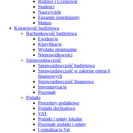
Rodzice i Uczniowie
Studenci
Nauczyciele
Egzamin ósmoklasisty
Matura
Księgowość budżetowa
Rachunkowość budżetowa
Ewidencja
Klasyfikacja
Wydatki strukturalne
Nieprawidłowości
Sprawozdawczość
Sprawozdawczość budżetowa
Sprawozdawczość w zakresie operacji
finansowych
Sprawozdawczość finansowa
Inwentaryzacja
Pozostałe
Podatki
Procedury podatkowe
Podatki dochodowe
VAT
Podatki i opłaty lokalne
Pozostałe podatki i opłaty
Centralizacja Vat