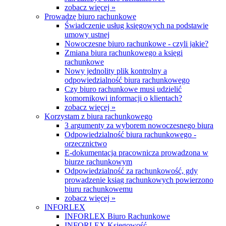
zobacz więcej »
Prowadzę biuro rachunkowe
Świadczenie usług księgowych na podstawie
umowy ustnej
Nowoczesne biuro rachunkowe - czyli jakie?
Zmiana biura rachunkowego a księgi
rachunkowe
Nowy jednolity plik kontrolny a
odpowiedzialność biura rachunkowego
Czy biuro rachunkowe musi udzielić
komornikowi informacji o klientach?
zobacz więcej »
Korzystam z biura rachunkowego
3 argumenty za wyborem nowoczesnego biura
Odpowiedzialność biura rachunkowego -
orzecznictwo
E-dokumentacja pracownicza prowadzona w
biurze rachunkowym
Odpowiedzialność za rachunkowość, gdy
prowadzenie ksiąg rachunkowych powierzono
biuru rachunkowemu
zobacz więcej »
INFORLEX
INFORLEX Biuro Rachunkowe
INFORLEX Księgowość