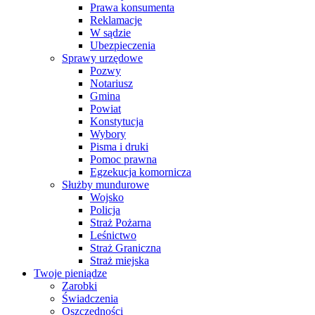
Prawa konsumenta
Reklamacje
W sądzie
Ubezpieczenia
Sprawy urzędowe
Pozwy
Notariusz
Gmina
Powiat
Konstytucja
Wybory
Pisma i druki
Pomoc prawna
Egzekucja komornicza
Służby mundurowe
Wojsko
Policja
Straż Pożarna
Leśnictwo
Straż Graniczna
Straż miejska
Twoje pieniądze
Zarobki
Świadczenia
Oszczędności