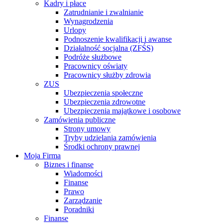
Kadry i płace
Zatrudnianie i zwalnianie
Wynagrodzenia
Urlopy
Podnoszenie kwalifikacji i awanse
Działalność socjalna (ZFŚS)
Podróże służbowe
Pracownicy oświaty
Pracownicy służby zdrowia
ZUS
Ubezpieczenia społeczne
Ubezpieczenia zdrowotne
Ubezpieczenia majątkowe i osobowe
Zamówienia publiczne
Strony umowy
Tryby udzielania zamówienia
Środki ochrony prawnej
Moja Firma
Biznes i finanse
Wiadomości
Finanse
Prawo
Zarządzanie
Poradniki
Finanse