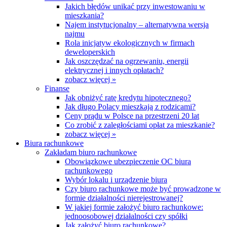
Jakich błędów unikać przy inwestowaniu w
mieszkania?
Najem instytucjonalny – alternatywna wersja
najmu
Rola inicjatyw ekologicznych w firmach
deweloperskich
Jak oszczędzać na ogrzewaniu, energii
elektrycznej i innych opłatach?
zobacz więcej »
Finanse
Jak obniżyć ratę kredytu hipotecznego?
Jak długo Polacy mieszkają z rodzicami?
Ceny prądu w Polsce na przestrzeni 20 lat
Co zrobić z zaległościami opłat za mieszkanie?
zobacz więcej »
Biura rachunkowe
Zakładam biuro rachunkowe
Obowiązkowe ubezpieczenie OC biura
rachunkowego
Wybór lokalu i urządzenie biura
Czy biuro rachunkowe może być prowadzone w
formie działalności nierejestrowanej?
W jakiej formie założyć biuro rachunkowe:
jednoosobowej działalności czy spółki
Jak założyć biuro rachunkowe?