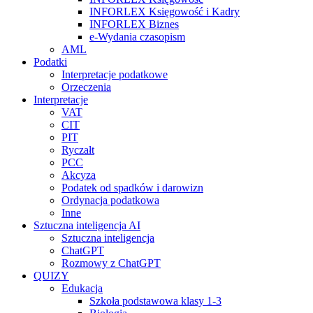
INFORLEX Księgowość i Kadry
INFORLEX Biznes
e-Wydania czasopism
AML
Podatki
Interpretacje podatkowe
Orzeczenia
Interpretacje
VAT
CIT
PIT
Ryczałt
PCC
Akcyza
Podatek od spadków i darowizn
Ordynacja podatkowa
Inne
Sztuczna inteligencja AI
Sztuczna inteligencja
ChatGPT
Rozmowy z ChatGPT
QUIZY
Edukacja
Szkoła podstawowa klasy 1-3