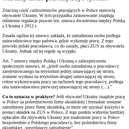
Znaczną część cudzoziemców pracujących w Polsce stanowią
obywatele Ukrainy. W tym przypadku zastosowanie znajdują
odmienne regulacje prawne tzn. umowa dwustronna między Polską
a Ukrainą z 2012 r.
Zasada ogólna tej umowy zakłada, że zatrudniona osoba podlega
ustawodawstwu tego państwa, gdzie wykonuje pracę. Z tego
powodu polski pracodawca, co do zasady, płaci ZUS za obywatela
Ukrainy. Jednak od tej reguły są wyjątki.
Art. 7 umowy między Polską i Ukrainą o zabezpieczeniu
społecznym stanowi, że „jeżeli osoba zatrudniona u pracodawcy
zarejestrowanego na terytorium jednej umawiającej się strony,
zostanie wysłana na terytorium drugiej umawiającej się strony,
celem wykonywania pracy na rachunek tego pracodawcy, podlega
ona ustawodawstwu pierwszej umawiającej się strony (…).”
Co to oznacza w praktyce?
Jeśli obywatel Ukrainy znajdzie pracę
w Polsce za pośrednictwem firmy ukraińskiej i formalnie zostanie
zatrudniony przez firmę ukraińską, to może nie uzyskać korzyści w
postaci składek na ZUS w Polsce. Z tego punktu widzenia bardziej
opłacalne dla obywatela Ukrainy jest znalezienie pracy w Polsce
bezpośrednio u Polskiego pracodawcy, bez pośrednictwa firmy
ukraińskiej „sprzedającej zatrudnienie”.