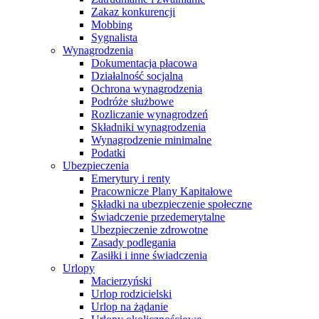
Zakaz konkurencji
Mobbing
Sygnalista
Wynagrodzenia
Dokumentacja płacowa
Działalność socjalna
Ochrona wynagrodzenia
Podróże służbowe
Rozliczanie wynagrodzeń
Składniki wynagrodzenia
Wynagrodzenie minimalne
Podatki
Ubezpieczenia
Emerytury i renty
Pracownicze Plany Kapitałowe
Składki na ubezpieczenie społeczne
Świadczenie przedemerytalne
Ubezpieczenie zdrowotne
Zasady podlegania
Zasiłki i inne świadczenia
Urlopy
Macierzyński
Urlop rodzicielski
Urlop na żądanie