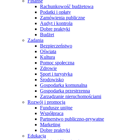
Finanse
Rachunkowość budżetowa
Podatki i opłaty
Zamówienia publiczne
Audyt i kontrola
Dobre praktyki
Budżet
Zadania
Bezpieczeństwo
Oświata
Kultura
Pomoc społeczna
Zdrowie
Sport i turystyka
Środowisko
Gospodarka komunalna
Gospodarka przestrzenna
Zarządzanie nieruchomościami
Rozwój i promocja
Fundusze unijne
Współpraca
Partnerstwo publiczno-prywatne
Marketing
Dobre praktyki
Edukacja