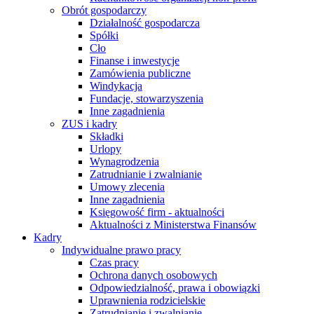
Obrót gospodarczy
Działalność gospodarcza
Spółki
Cło
Finanse i inwestycje
Zamówienia publiczne
Windykacja
Fundacje, stowarzyszenia
Inne zagadnienia
ZUS i kadry
Składki
Urlopy
Wynagrodzenia
Zatrudnianie i zwalnianie
Umowy zlecenia
Inne zagadnienia
Księgowość firm - aktualności
Aktualności z Ministerstwa Finansów
Kadry
Indywidualne prawo pracy
Czas pracy
Ochrona danych osobowych
Odpowiedzialność, prawa i obowiązki
Uprawnienia rodzicielskie
Zatrudnianie i zwalnianie