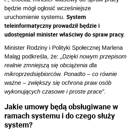
będzie mógł ogłosić wcześniejsze
System
uruchomienie systemu.
teleinformatyczny prowadził będzie i
udostępniał minister właściwy do spraw pracy.
M
inister
R
odziny i
P
olityki
S
połecznej Marlena
Malą
g podkreśla, że:
„Dzięki nowym przepisom
realnie zmniejszą się obciążenia dla
mikroprzedsiębiorców. Ponadto – co równie
ważne – zwiększy się ochrona praw osób
wykonujących czasowe i proste prace”.
Jakie umowy będą obsługiwane w
ramach systemu i do czego służy
system?