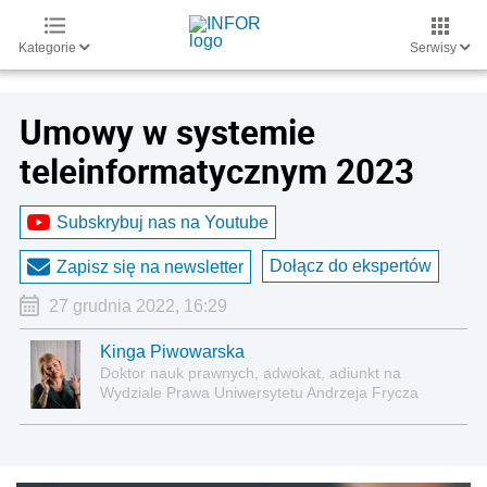
Kategorie
Serwisy
Umowy w systemie
teleinformatycznym 2023
Subskrybuj nas na Youtube
Dołącz do ekspertów
Zapisz się na newsletter
27 grudnia 2022, 16:29
Kinga Piwowarska
Doktor nauk prawnych, adwokat, adiunkt na
Wydziale Prawa Uniwersytetu Andrzeja Frycza
Modrzewskiego w Krakowie oraz Rzecznik
Akademicki ds. równego traktowania i
przeciwdziałania dyskryminacji. Specjalizuje się w
prawie pracy, zabezpieczeniu społecznym oraz