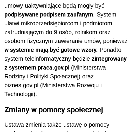
umowy uaktywniające
będą mogły być
podpisywane podpisem zaufanym
.
System
ułatwi
mikroprzedsiębior
com i podmiotom
zatrudnia
jącym
do 9 osób, rolni
kom
oraz
osob
om
fizyczn
ym
zawieranie umów, ponieważ
w systemie mają być gotowe wzory.
Ponadto
zintegrowany
system teleinformatyczny będzie
z systemem
praca.gov.pl
(Ministerstwa
Rodziny i Polityki Społecznej) oraz
biznes.gov.pl (Ministerstwa Rozwoju i
Technologii).
Zmiany w
pomocy społecznej
Ustawa zmienia także ustawę o pomocy