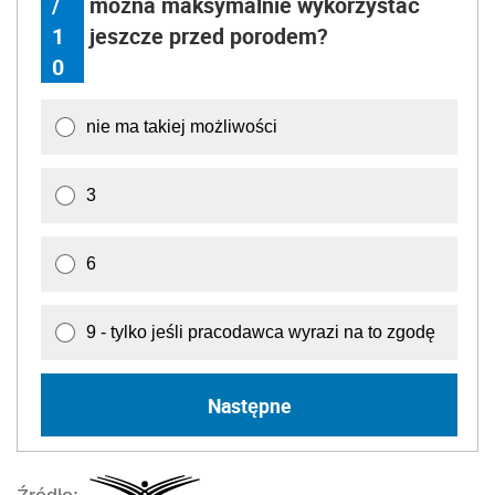
/
można maksymalnie wykorzystać
1
jeszcze przed porodem?
0
nie ma takiej możliwości
3
6
9 - tylko jeśli pracodawca wyrazi na to zgodę
Następne