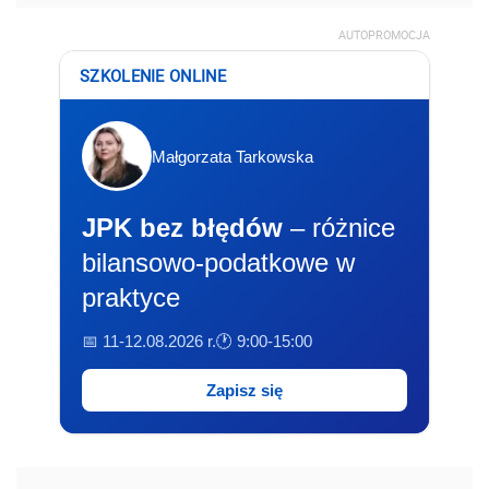
AUTOPROMOCJA
SZKOLENIE ONLINE
Małgorzata Tarkowska
JPK bez błędów
– różnice
bilansowo-podatkowe w
praktyce
📅 11-12.08.2026 r.
🕐 9:00-15:00
Zapisz się