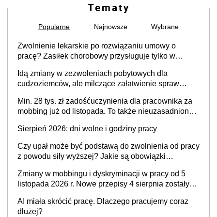
Tematy
Popularne
Najnowsze
Wybrane
Zwolnienie lekarskie po rozwiązaniu umowy o
pracę? Zasiłek chorobowy przysługuje tylko w
przypadku zachorowania w ciągu 14 dni od ustania
Idą zmiany w zezwoleniach pobytowych dla
stosunku pracy
cudzoziemców, ale milczące załatwienie spraw
przewidziano tylko dla wybranych
Min. 28 tys. zł zadośćuczynienia dla pracownika za
mobbing już od listopada. To także nieuzasadniona
krytyka i izolowanie z zespołu
Sierpień 2026: dni wolne i godziny pracy
Czy upał może być podstawą do zwolnienia od pracy
z powodu siły wyższej? Jakie są obowiązki
pracodawcy
Zmiany w mobbingu i dyskryminacji w pracy od 5
listopada 2026 r. Nowe przepisy 4 sierpnia zostały
ogłoszone w Dzienniku Ustaw
AI miała skrócić pracę. Dlaczego pracujemy coraz
dłużej?