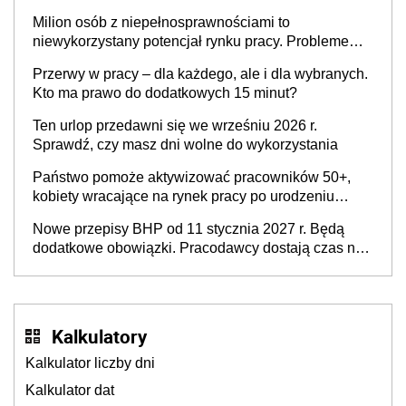
Milion osób z niepełnosprawnościami to
niewykorzystany potencjał rynku pracy. Problemem
nie jest brak kandydatów, dofinansowań czy
Przerwy w pracy – dla każdego, ale i dla wybranych.
refundacji, ale bariery po stronie systemu i
Kto ma prawo do dodatkowych 15 minut?
świadomości pracodawców [WYWIAD]
Ten urlop przedawni się we wrześniu 2026 r.
Sprawdź, czy masz dni wolne do wykorzystania
Państwo pomoże aktywizować pracowników 50+,
kobiety wracające na rynek pracy po urodzeniu
dzieci, osoby przewlekle chore i osoby
Nowe przepisy BHP od 11 stycznia 2027 r. Będą
neuroatypowe. Powstanie Fundusz na rzecz
dodatkowe obowiązki. Pracodawcy dostają czas na
Inkluzywności w Zatrudnianiu?
przygotowanie się do zmian
Kalkulatory
Kalkulator liczby dni
Kalkulator dat