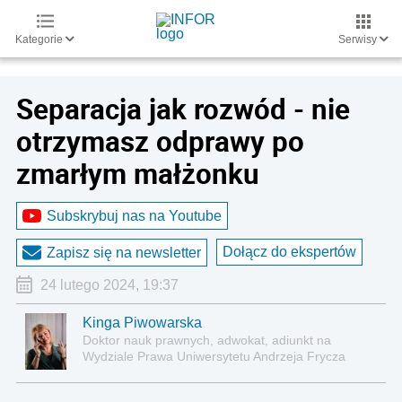
Kategorie
Serwisy
Separacja jak rozwód - nie
otrzymasz odprawy po
zmarłym małżonku
Subskrybuj nas na Youtube
Dołącz do ekspertów
Zapisz się na newsletter
24 lutego 2024, 19:37
Kinga Piwowarska
Doktor nauk prawnych, adwokat, adiunkt na
Wydziale Prawa Uniwersytetu Andrzeja Frycza
Modrzewskiego w Krakowie oraz Rzecznik
Akademicki ds. równego traktowania i