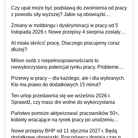
Czy upał może być podstawą do zwolnienia od pracy
z powodu siły wyższej? Jakie są obowiązki
pracodawcy
Zmiany w mobbingu i dyskryminacji w pracy od 5
listopada 2026 r. Nowe przepisy 4 sierpnia zostały
ogłoszone w Dzienniku Ustaw
AI miała skrócić pracę. Dlaczego pracujemy coraz
dłużej?
Milion osób z niepełnosprawnościami to
niewykorzystany potencjał rynku pracy. Problemem
nie jest brak kandydatów, dofinansowań czy
Przerwy w pracy – dla każdego, ale i dla wybranych.
refundacji, ale bariery po stronie systemu i
Kto ma prawo do dodatkowych 15 minut?
świadomości pracodawców [WYWIAD]
Ten urlop przedawnia się we wrześniu 2026 r.
Sprawdź, czy masz dni wolne do wykorzystania
Państwo pomoże aktywizować pracowników 50+,
kobiety wracające na rynek pracy po urodzeniu
dzieci, osoby przewlekle chore i osoby
Nowe przepisy BHP od 11 stycznia 2027 r. Będą
neuroatypowe. Powstanie Fundusz na rzecz
dodatkowe obowiązki. Pracodawcy dostają czas na