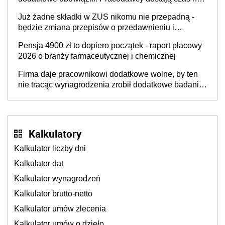
Inkluzywności w Zatrudnianiu?
przygotowanie się do zmian
Już żadne składki w ZUS nikomu nie przepadną -
będzie zmiana przepisów o przedawnieniu i
niepodleganiu ubezpieczeniom społecznym
Pensja 4900 zł to dopiero początek - raport płacowy
2026 o branży farmaceutycznej i chemicznej
Firma daje pracownikowi dodatkowe wolne, by ten
nie tracąc wynagrodzenia zrobił dodatkowe badania.
Ten benefit się sprawdza
Kalkulatory
Kalkulator liczby dni
Kalkulator dat
Kalkulator wynagrodzeń
Kalkulator brutto-netto
Kalkulator umów zlecenia
Kalkulator umów o dzieło