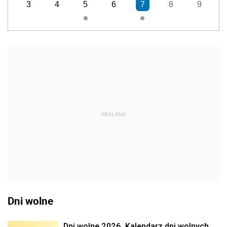
3
4
5
6
7
8
9
REKLAMA
Dni wolne
Dni wolne 2026. Kalendarz dni wolnych