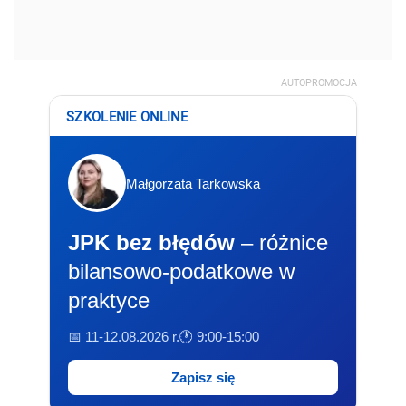
AUTOPROMOCJA
SZKOLENIE ONLINE
Małgorzata Tarkowska
JPK bez błędów
– różnice
bilansowo-podatkowe w
praktyce
📅 11-12.08.2026 r.
🕐 9:00-15:00
Zapisz się