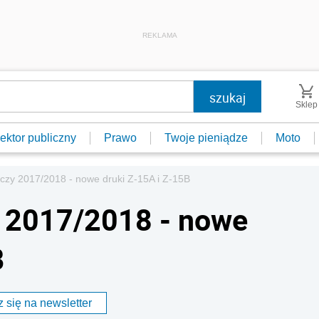
REKLAMA
Sklep
ektor publiczny
Prawo
Twoje pieniądze
Moto
ńczy 2017/2018 - nowe druki Z-15A i Z-15B
y 2017/2018 - nowe
B
 się na newsletter