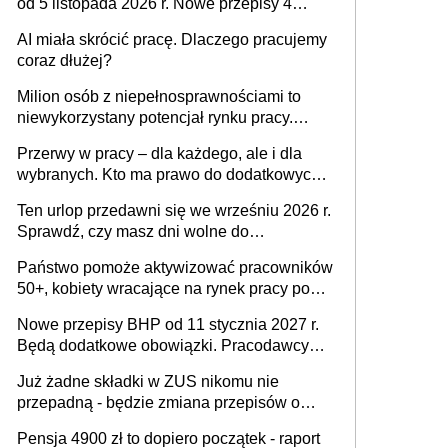
od 5 listopada 2026 r. Nowe przepisy 4
sierpnia zostały ogłoszone w Dzienniku
AI miała skrócić pracę. Dlaczego pracujemy
Ustaw
coraz dłużej?
Milion osób z niepełnosprawnościami to
niewykorzystany potencjał rynku pracy.
Problemem nie jest brak kandydatów,
Przerwy w pracy – dla każdego, ale i dla
dofinansowań czy refundacji, ale bariery po
wybranych. Kto ma prawo do dodatkowych
stronie systemu i świadomości
15 minut?
pracodawców [WYWIAD]
Ten urlop przedawni się we wrześniu 2026 r.
Sprawdź, czy masz dni wolne do
wykorzystania
Państwo pomoże aktywizować pracowników
50+, kobiety wracające na rynek pracy po
urodzeniu dzieci, osoby przewlekle chore i
Nowe przepisy BHP od 11 stycznia 2027 r.
osoby neuroatypowe. Powstanie Fundusz
Będą dodatkowe obowiązki. Pracodawcy
na rzecz Inkluzywności w Zatrudnianiu?
dostają czas na przygotowanie się do zmian
Już żadne składki w ZUS nikomu nie
przepadną - będzie zmiana przepisów o
przedawnieniu i niepodleganiu
Pensja 4900 zł to dopiero początek - raport
ubezpieczeniom społecznym