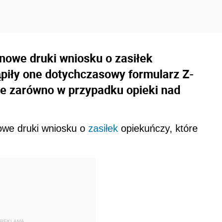
 nowe druki wniosku o zasiłek
ąpiły one dotychczasowy formularz Z-
je zarówno w przypadku opieki nad
owe druki wniosku o
zasiłek
opiekuńczy, które
REKLAMA