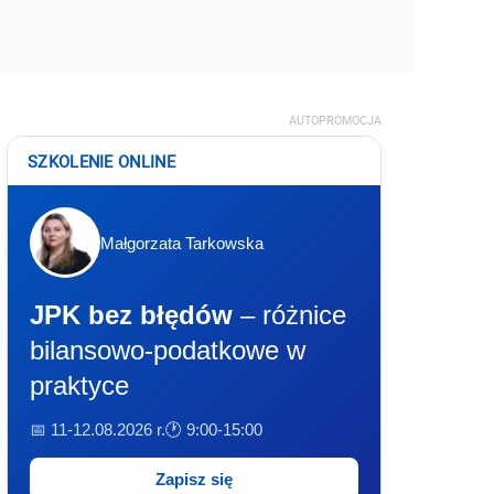
AUTOPROMOCJA
SZKOLENIE ONLINE
Małgorzata Tarkowska
JPK bez błędów
– różnice
bilansowo-podatkowe w
praktyce
📅 11-12.08.2026 r.
🕐 9:00-15:00
Zapisz się