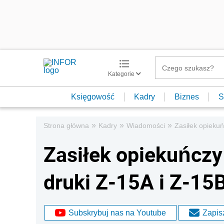
Kategorie
Księgowość
Kadry
Biznes
S
»
»
»
Strona główna
Kadry
Wiadomości
Zasiłek opieku
Zasiłek opiekuńcz
druki Z-15A i Z-15
Subskrybuj nas na Youtube
Zapisz