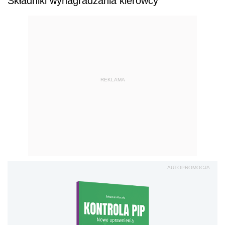
Składniki wynagradzania kierowcy
REKLAMA
AUTOPROMOCJA