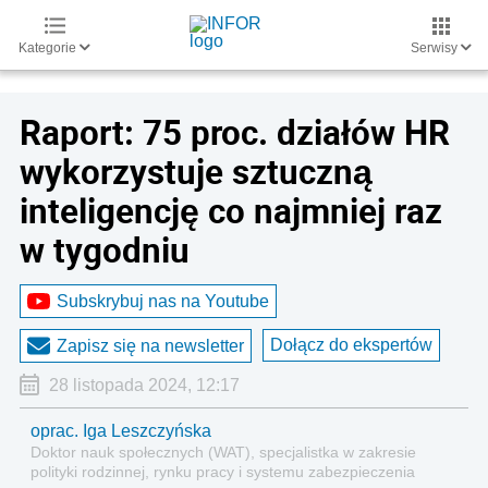
Kategorie
Serwisy
Raport: 75 proc. działów HR
wykorzystuje sztuczną
inteligencję co najmniej raz
w tygodniu
Subskrybuj nas na Youtube
Dołącz do ekspertów
Zapisz się na newsletter
28 listopada 2024, 12:17
oprac. Iga Leszczyńska
Doktor nauk społecznych (WAT), specjalistka w zakresie
polityki rodzinnej, rynku pracy i systemu zabezpieczenia