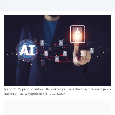
społecznego.
Raport: 75 proc. działów HR wykorzystuje sztuczną inteligencję co
najmniej raz w tygodniu
/
Shutterstock