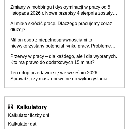
pracodawcy
Zmiany w mobbingu i dyskryminacji w pracy od 5
listopada 2026 r. Nowe przepisy 4 sierpnia zostały
ogłoszone w Dzienniku Ustaw
AI miała skrócić pracę. Dlaczego pracujemy coraz
dłużej?
Milion osób z niepełnosprawnościami to
niewykorzystany potencjał rynku pracy. Problemem
nie jest brak kandydatów, dofinansowań czy
Przerwy w pracy – dla każdego, ale i dla wybranych.
refundacji, ale bariery po stronie systemu i
Kto ma prawo do dodatkowych 15 minut?
świadomości pracodawców [WYWIAD]
Ten urlop przedawni się we wrześniu 2026 r.
Sprawdź, czy masz dni wolne do wykorzystania
Kalkulatory
Kalkulator liczby dni
Kalkulator dat