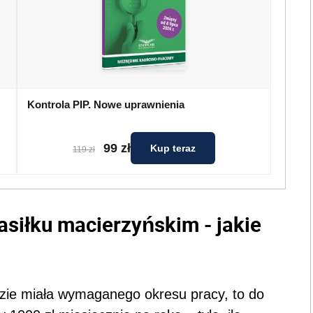
Kontrola PIP. Nowe uprawnienia
99 zł
Kup teraz
119 zł
siłku macierzyńskim - jakie
zie miała wymaganego okresu pracy, to do