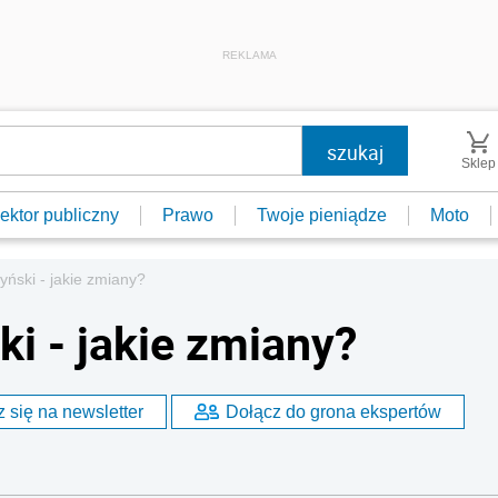
REKLAMA
Sklep
ektor publiczny
Prawo
Twoje pieniądze
Moto
yński - jakie zmiany?
i - jakie zmiany?
 się na newsletter
Dołącz do grona ekspertów