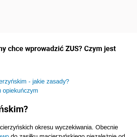
any chce wprowadzić ZUS? Czym jest
erzyńskim - jakie zasady?
ku opiekuńczym
yńskim?
ierzyńskich okresu wyczekiwania. Obecnie
awo
do zasiłku macierzyńskiego niezależnie od