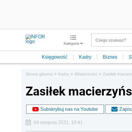
Kategorie
Księgowość
Kadry
Biznes
S
»
»
»
Strona główna
Kadry
Wiadomości
Zasiłek macierz
Zasiłek macierzyńsk
Subskrybuj nas na Youtube
Zapisz
04 sierpnia 2021, 10:41