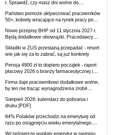
r. Sprawdź, czy masz dni wolne do
wykorzystania
Państwo pomoże aktywizować pracowników
50+, kobiety wracające na rynek pracy po
urodzeniu dzieci, osoby przewlekle chore i
Nowe przepisy BHP od 11 stycznia 2027 r.
osoby neuroatypowe. Powstanie Fundusz
Będą dodatkowe obowiązki. Pracodawcy
na rzecz Inkluzywności w Zatrudnianiu?
dostają czas na przygotowanie się do zmian
Składki w ZUS przestaną przepadać - resort
wie jak się za to zabrać, są już konkrety
Pensja 4900 zł to dopiero początek - raport
płacowy 2026 o branży farmaceutycznej i
chemicznej
Firma daje pracownikowi dodatkowe wolne,
by ten nie tracąc wynagrodzenia zrobił
dodatkowe badania. Ten benefit się
Sierpień 2026: kalendarz do pobrania i
sprawdza
druku [PDF]
84% Polaków przechodzi na emeryturę od
razu po osiągnięciu wieku emerytalnego.
Natomiast pokolenie X musi pracować
Wcześniejsze wypłaty emerytur w sierpniu