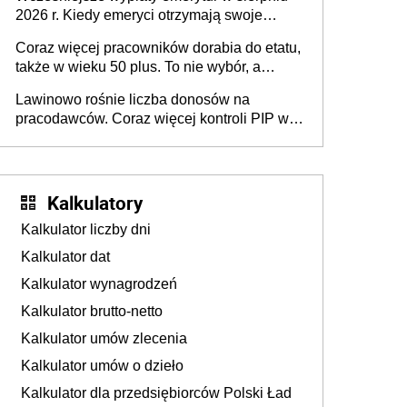
dłużej, ale czy jest w stanie? Pracownicy
2026 r. Kiedy emeryci otrzymają swoje
45+ to siła napędowa gospodarki
świadczenia?
Coraz więcej pracowników dorabia do etatu,
także w wieku 50 plus. To nie wybór, a
konieczność. Powodem są rosnące koszty
Lawinowo rośnie liczba donosów na
życia
pracodawców. Coraz więcej kontroli PIP w
efekcie zgłoszeń mobbingu
Kalkulatory
Kalkulator liczby dni
Kalkulator dat
Kalkulator wynagrodzeń
Kalkulator brutto-netto
Kalkulator umów zlecenia
Kalkulator umów o dzieło
Kalkulator dla przedsiębiorców Polski Ład