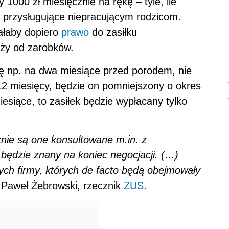
1000 zł miesięcznie na rękę – tyle, ile
przysługujące niepracującym rodzicom.
ałaby dopiero
prawo
do zasiłku
eży od zarobków.
ę np. na dwa miesiące przed porodem, nie
2 miesięcy, będzie on pomniejszony o okres
iesiące, to zasiłek będzie wypłacany tylko
cnie są one konsultowane m.in. z
 będzie znany na koniec negocjacji. (…)
h firmy, których de facto będą obejmowały
Paweł Żebrowski, rzecznik
ZUS
.