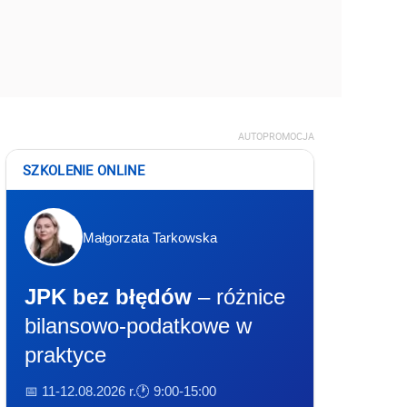
AUTOPROMOCJA
SZKOLENIE ONLINE
Małgorzata Tarkowska
JPK bez błędów
– różnice
bilansowo-podatkowe w
praktyce
📅 11-12.08.2026 r.
🕐 9:00-15:00