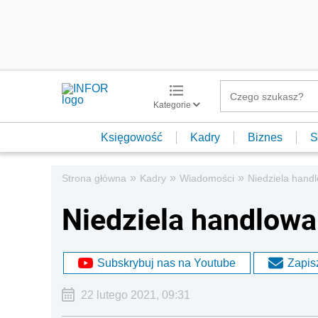
Kategorie
Księgowość
Kadry
Biznes
S
»
»
»
Strona główna
Kadry
Wiadomości
Niedziela handl
Niedziela handlowa 
Subskrybuj nas na Youtube
Zapisz
22 lutego 2021, 09:31