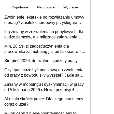
Popularne
Najnowsze
Wybrane
Zwolnienie lekarskie po rozwiązaniu umowy
o pracę? Zasiłek chorobowy przysługuje
tylko w przypadku zachorowania w ciągu 14
Idą zmiany w zezwoleniach pobytowych dla
dni od ustania stosunku pracy
cudzoziemców, ale milczące załatwienie
spraw przewidziano tylko dla wybranych
Min. 28 tys. zł zadośćuczynienia dla
pracownika za mobbing już od listopada. To
także nieuzasadniona krytyka i izolowanie z
Sierpień 2026: dni wolne i godziny pracy
zespołu
Czy upał może być podstawą do zwolnienia
od pracy z powodu siły wyższej? Jakie są
obowiązki pracodawcy
Zmiany w mobbingu i dyskryminacji w pracy
od 5 listopada 2026 r. Nowe przepisy 4
sierpnia zostały ogłoszone w Dzienniku
AI miała skrócić pracę. Dlaczego pracujemy
Ustaw
coraz dłużej?
Milion osób z niepełnosprawnościami to