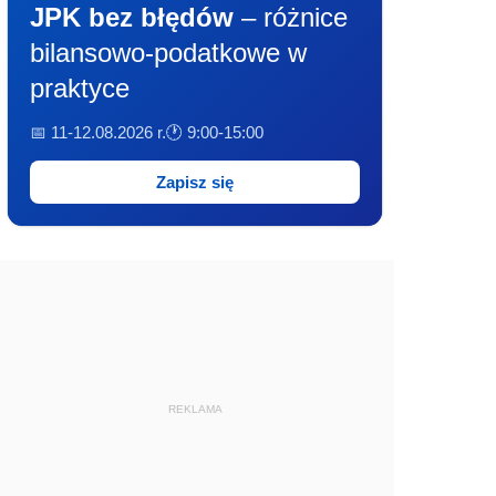
JPK bez błędów
– różnice
bilansowo-podatkowe w
praktyce
📅 11-12.08.2026 r.
🕐 9:00-15:00
Zapisz się
REKLAMA