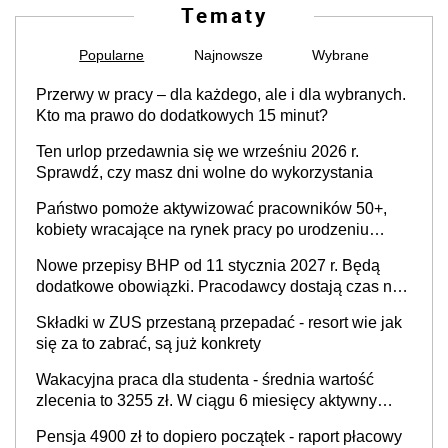
Tematy
Popularne
Najnowsze
Wybrane
Przerwy w pracy – dla każdego, ale i dla wybranych.
Kto ma prawo do dodatkowych 15 minut?
Ten urlop przedawnia się we wrześniu 2026 r.
Sprawdź, czy masz dni wolne do wykorzystania
Państwo pomoże aktywizować pracowników 50+,
kobiety wracające na rynek pracy po urodzeniu
dzieci, osoby przewlekle chore i osoby
Nowe przepisy BHP od 11 stycznia 2027 r. Będą
neuroatypowe. Powstanie Fundusz na rzecz
dodatkowe obowiązki. Pracodawcy dostają czas na
Inkluzywności w Zatrudnianiu?
przygotowanie się do zmian
Składki w ZUS przestaną przepadać - resort wie jak
się za to zabrać, są już konkrety
Wakacyjna praca dla studenta - średnia wartość
zlecenia to 3255 zł. W ciągu 6 miesięcy aktywny
freelancer-student zarabia ponad 10,7 tys. zł
Pensja 4900 zł to dopiero początek - raport płacowy