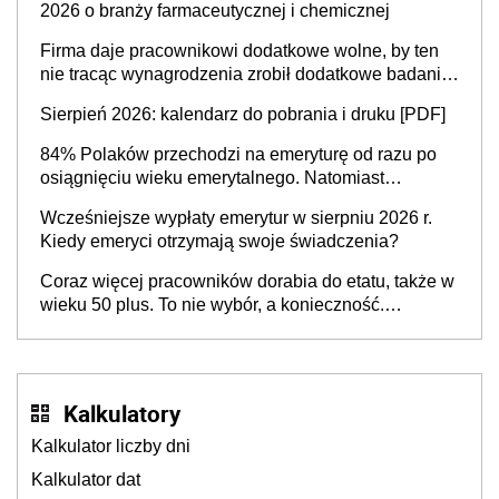
2026 o branży farmaceutycznej i chemicznej
Firma daje pracownikowi dodatkowe wolne, by ten
nie tracąc wynagrodzenia zrobił dodatkowe badania.
Ten benefit się sprawdza
Sierpień 2026: kalendarz do pobrania i druku [PDF]
84% Polaków przechodzi na emeryturę od razu po
osiągnięciu wieku emerytalnego. Natomiast
pokolenie X musi pracować dłużej, ale czy jest w
Wcześniejsze wypłaty emerytur w sierpniu 2026 r.
stanie? Pracownicy 45+ to siła napędowa
Kiedy emeryci otrzymają swoje świadczenia?
gospodarki
Coraz więcej pracowników dorabia do etatu, także w
wieku 50 plus. To nie wybór, a konieczność.
Powodem są rosnące koszty życia
Kalkulatory
Kalkulator liczby dni
Kalkulator dat