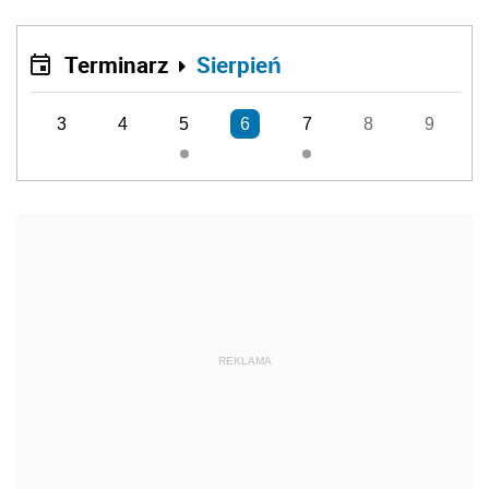
Terminarz
Sierpień
3
4
5
6
7
8
9
REKLAMA