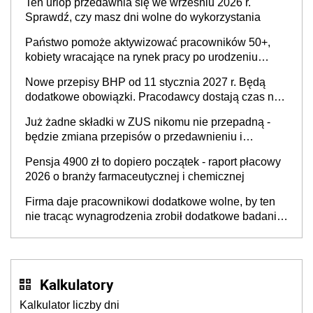
Ten urlop przedawnia się we wrześniu 2026 r.
Sprawdź, czy masz dni wolne do wykorzystania
Państwo pomoże aktywizować pracowników 50+,
kobiety wracające na rynek pracy po urodzeniu
dzieci, osoby przewlekle chore i osoby
Nowe przepisy BHP od 11 stycznia 2027 r. Będą
neuroatypowe. Powstanie Fundusz na rzecz
dodatkowe obowiązki. Pracodawcy dostają czas na
Inkluzywności w Zatrudnianiu?
przygotowanie się do zmian
Już żadne składki w ZUS nikomu nie przepadną -
będzie zmiana przepisów o przedawnieniu i
niepodleganiu ubezpieczeniom społecznym
Pensja 4900 zł to dopiero początek - raport płacowy
2026 o branży farmaceutycznej i chemicznej
Firma daje pracownikowi dodatkowe wolne, by ten
nie tracąc wynagrodzenia zrobił dodatkowe badania.
Ten benefit się sprawdza
Kalkulatory
Kalkulator liczby dni