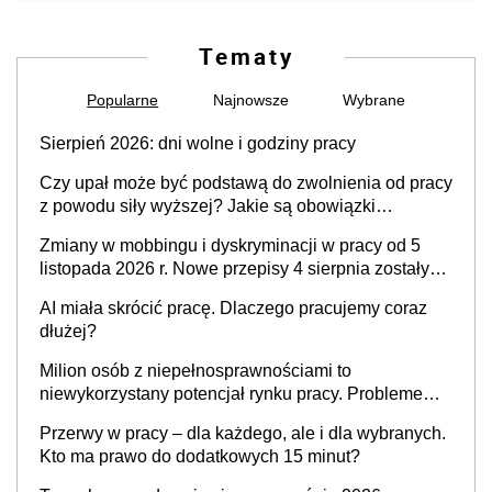
Tematy
Popularne
Najnowsze
Wybrane
Sierpień 2026: dni wolne i godziny pracy
Czy upał może być podstawą do zwolnienia od pracy
z powodu siły wyższej? Jakie są obowiązki
pracodawcy
Zmiany w mobbingu i dyskryminacji w pracy od 5
listopada 2026 r. Nowe przepisy 4 sierpnia zostały
ogłoszone w Dzienniku Ustaw
AI miała skrócić pracę. Dlaczego pracujemy coraz
dłużej?
Milion osób z niepełnosprawnościami to
niewykorzystany potencjał rynku pracy. Problemem
nie jest brak kandydatów, dofinansowań czy
Przerwy w pracy – dla każdego, ale i dla wybranych.
refundacji, ale bariery po stronie systemu i
Kto ma prawo do dodatkowych 15 minut?
świadomości pracodawców [WYWIAD]