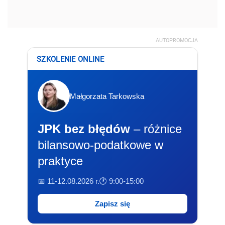
AUTOPROMOCJA
SZKOLENIE ONLINE
Małgorzata Tarkowska
JPK bez błędów
– różnice
bilansowo-podatkowe w
praktyce
📅 11-12.08.2026 r.
🕐 9:00-15:00
Zapisz się