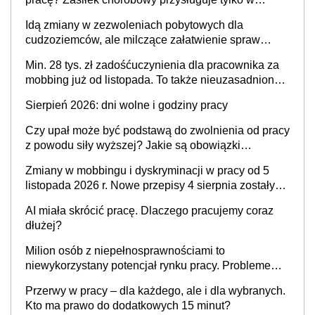
przypadku zachorowania w ciągu 14 dni od ustania
Idą zmiany w zezwoleniach pobytowych dla
stosunku pracy
cudzoziemców, ale milczące załatwienie spraw
przewidziano tylko dla wybranych
Min. 28 tys. zł zadośćuczynienia dla pracownika za
mobbing już od listopada. To także nieuzasadniona
krytyka i izolowanie z zespołu
Sierpień 2026: dni wolne i godziny pracy
Czy upał może być podstawą do zwolnienia od pracy
z powodu siły wyższej? Jakie są obowiązki
pracodawcy
Zmiany w mobbingu i dyskryminacji w pracy od 5
listopada 2026 r. Nowe przepisy 4 sierpnia zostały
ogłoszone w Dzienniku Ustaw
AI miała skrócić pracę. Dlaczego pracujemy coraz
dłużej?
Milion osób z niepełnosprawnościami to
niewykorzystany potencjał rynku pracy. Problemem
nie jest brak kandydatów, dofinansowań czy
Przerwy w pracy – dla każdego, ale i dla wybranych.
refundacji, ale bariery po stronie systemu i
Kto ma prawo do dodatkowych 15 minut?
świadomości pracodawców [WYWIAD]