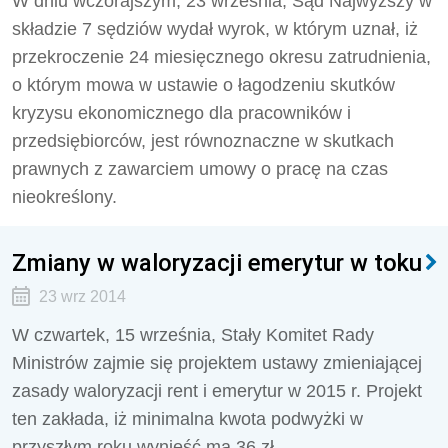
W dniu wczorajszym, 23 września, Sąd Najwyższy w
składzie 7 sędziów wydał wyrok, w którym uznał, iż
przekroczenie 24 miesięcznego okresu zatrudnienia,
o którym mowa w ustawie o łagodzeniu skutków
kryzysu ekonomicznego dla pracowników i
przedsiębiorców, jest równoznaczne w skutkach
prawnych z zawarciem umowy o pracę na czas
nieokreślony.
Zmiany w waloryzacji emerytur w toku
23 wrz 2014
W czwartek, 15 września, Stały Komitet Rady
Ministrów zajmie się projektem ustawy zmieniającej
zasady waloryzacji rent i emerytur w 2015 r. Projekt
ten zakłada, iż minimalna kwota podwyżki w
przyszłym roku wynieść ma 36 zł.