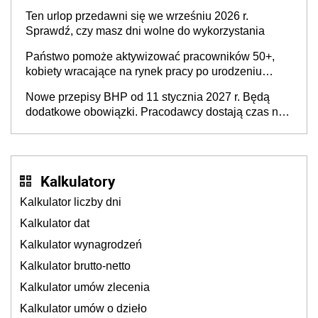
Ten urlop przedawni się we wrześniu 2026 r.
Sprawdź, czy masz dni wolne do wykorzystania
Państwo pomoże aktywizować pracowników 50+,
kobiety wracające na rynek pracy po urodzeniu
dzieci, osoby przewlekle chore i osoby
Nowe przepisy BHP od 11 stycznia 2027 r. Będą
neuroatypowe. Powstanie Fundusz na rzecz
dodatkowe obowiązki. Pracodawcy dostają czas na
Inkluzywności w Zatrudnianiu?
przygotowanie się do zmian
Kalkulatory
Kalkulator liczby dni
Kalkulator dat
Kalkulator wynagrodzeń
Kalkulator brutto-netto
Kalkulator umów zlecenia
Kalkulator umów o dzieło