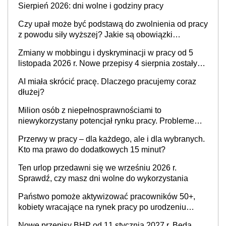
Sierpień 2026: dni wolne i godziny pracy
Czy upał może być podstawą do zwolnienia od pracy
z powodu siły wyższej? Jakie są obowiązki
pracodawcy
Zmiany w mobbingu i dyskryminacji w pracy od 5
listopada 2026 r. Nowe przepisy 4 sierpnia zostały
ogłoszone w Dzienniku Ustaw
AI miała skrócić pracę. Dlaczego pracujemy coraz
dłużej?
Milion osób z niepełnosprawnościami to
niewykorzystany potencjał rynku pracy. Problemem
nie jest brak kandydatów, dofinansowań czy
Przerwy w pracy – dla każdego, ale i dla wybranych.
refundacji, ale bariery po stronie systemu i
Kto ma prawo do dodatkowych 15 minut?
świadomości pracodawców [WYWIAD]
Ten urlop przedawni się we wrześniu 2026 r.
Sprawdź, czy masz dni wolne do wykorzystania
Państwo pomoże aktywizować pracowników 50+,
kobiety wracające na rynek pracy po urodzeniu
dzieci, osoby przewlekle chore i osoby
Nowe przepisy BHP od 11 stycznia 2027 r. Będą