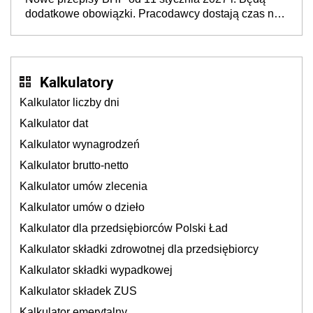
neuroatypowe. Powstanie Fundusz na rzecz
dodatkowe obowiązki. Pracodawcy dostają czas na
Inkluzywności w Zatrudnianiu?
przygotowanie się do zmian
Kalkulatory
Kalkulator liczby dni
Kalkulator dat
Kalkulator wynagrodzeń
Kalkulator brutto-netto
Kalkulator umów zlecenia
Kalkulator umów o dzieło
Kalkulator dla przedsiębiorców Polski Ład
Kalkulator składki zdrowotnej dla przedsiębiorcy
Kalkulator składki wypadkowej
Kalkulator składek ZUS
Kalkulator emerytalny