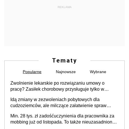
REKLAMA
Tematy
Popularne
Najnowsze
Wybrane
Zwolnienie lekarskie po rozwiązaniu umowy o
pracę? Zasiłek chorobowy przysługuje tylko w
przypadku zachorowania w ciągu 14 dni od ustania
Idą zmiany w zezwoleniach pobytowych dla
stosunku pracy
cudzoziemców, ale milczące załatwienie spraw
przewidziano tylko dla wybranych
Min. 28 tys. zł zadośćuczynienia dla pracownika za
mobbing już od listopada. To także nieuzasadniona
krytyka i izolowanie z zespołu