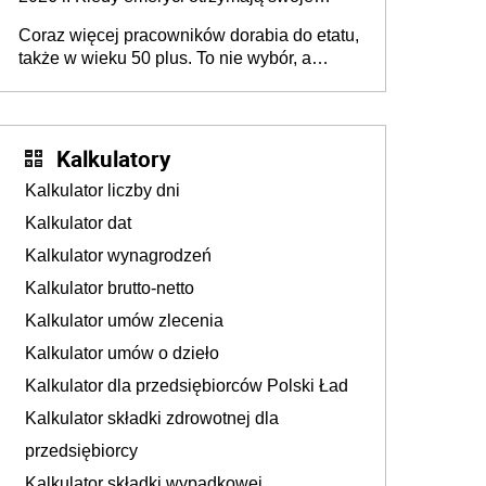
45+ to siła napędowa gospodarki
świadczenia?
Coraz więcej pracowników dorabia do etatu,
także w wieku 50 plus. To nie wybór, a
konieczność. Powodem są rosnące koszty
życia
Kalkulatory
Kalkulator liczby dni
Kalkulator dat
Kalkulator wynagrodzeń
Kalkulator brutto-netto
Kalkulator umów zlecenia
Kalkulator umów o dzieło
Kalkulator dla przedsiębiorców Polski Ład
Kalkulator składki zdrowotnej dla
przedsiębiorcy
Kalkulator składki wypadkowej