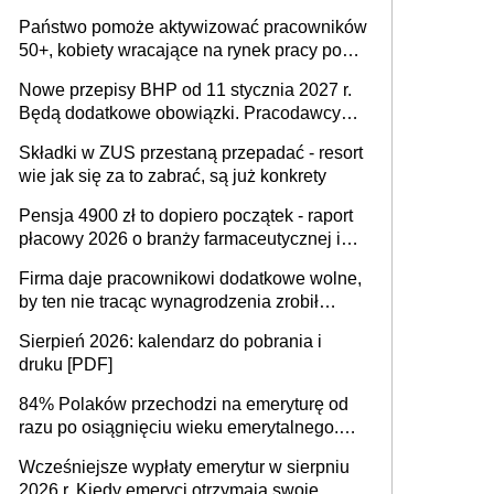
wykorzystania
Państwo pomoże aktywizować pracowników
50+, kobiety wracające na rynek pracy po
urodzeniu dzieci, osoby przewlekle chore i
Nowe przepisy BHP od 11 stycznia 2027 r.
osoby neuroatypowe. Powstanie Fundusz
Będą dodatkowe obowiązki. Pracodawcy
na rzecz Inkluzywności w Zatrudnianiu?
dostają czas na przygotowanie się do zmian
Składki w ZUS przestaną przepadać - resort
wie jak się za to zabrać, są już konkrety
Pensja 4900 zł to dopiero początek - raport
płacowy 2026 o branży farmaceutycznej i
chemicznej
Firma daje pracownikowi dodatkowe wolne,
by ten nie tracąc wynagrodzenia zrobił
dodatkowe badania. Ten benefit się
Sierpień 2026: kalendarz do pobrania i
sprawdza
druku [PDF]
84% Polaków przechodzi na emeryturę od
razu po osiągnięciu wieku emerytalnego.
Natomiast pokolenie X musi pracować
Wcześniejsze wypłaty emerytur w sierpniu
dłużej, ale czy jest w stanie? Pracownicy
2026 r. Kiedy emeryci otrzymają swoje