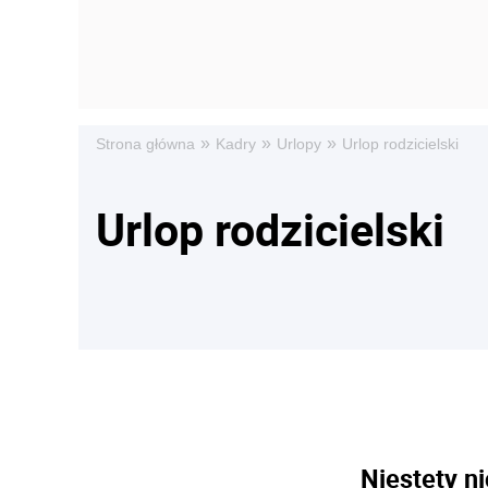
»
»
»
Strona główna
Kadry
Urlopy
Urlop rodzicielski
Urlop rodzicielski
Niestety ni