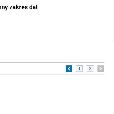
nny zakres dat
1
2