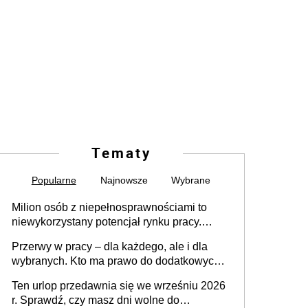
Tematy
Popularne
Najnowsze
Wybrane
Milion osób z niepełnosprawnościami to
niewykorzystany potencjał rynku pracy.
Problemem nie jest brak kandydatów,
Przerwy w pracy – dla każdego, ale i dla
dofinansowań czy refundacji, ale bariery po
wybranych. Kto ma prawo do dodatkowych
stronie systemu i świadomości
15 minut?
pracodawców [WYWIAD]
Ten urlop przedawnia się we wrześniu 2026
r. Sprawdź, czy masz dni wolne do