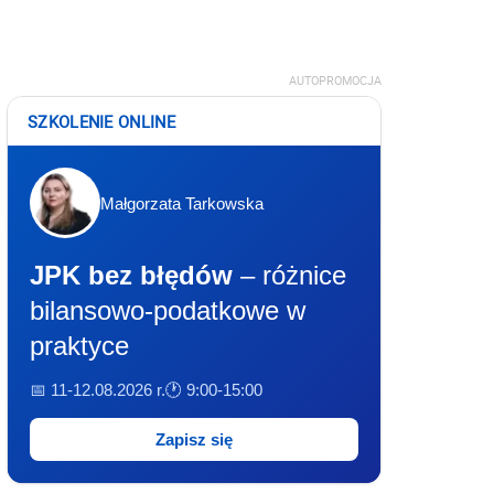
AUTOPROMOCJA
SZKOLENIE ONLINE
Małgorzata Tarkowska
JPK bez błędów
– różnice
bilansowo-podatkowe w
praktyce
📅 11-12.08.2026 r.
🕐 9:00-15:00
Zapisz się