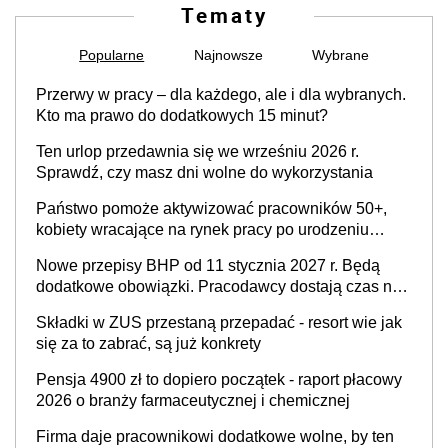
Tematy
Popularne
Najnowsze
Wybrane
Przerwy w pracy – dla każdego, ale i dla wybranych.
Kto ma prawo do dodatkowych 15 minut?
Ten urlop przedawnia się we wrześniu 2026 r.
Sprawdź, czy masz dni wolne do wykorzystania
Państwo pomoże aktywizować pracowników 50+,
kobiety wracające na rynek pracy po urodzeniu
dzieci, osoby przewlekle chore i osoby
Nowe przepisy BHP od 11 stycznia 2027 r. Będą
neuroatypowe. Powstanie Fundusz na rzecz
dodatkowe obowiązki. Pracodawcy dostają czas na
Inkluzywności w Zatrudnianiu?
przygotowanie się do zmian
Składki w ZUS przestaną przepadać - resort wie jak
się za to zabrać, są już konkrety
Pensja 4900 zł to dopiero początek - raport płacowy
2026 o branży farmaceutycznej i chemicznej
Firma daje pracownikowi dodatkowe wolne, by ten