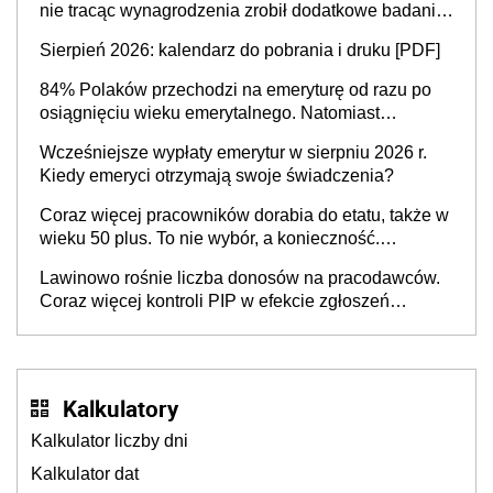
nie tracąc wynagrodzenia zrobił dodatkowe badania.
Ten benefit się sprawdza
Sierpień 2026: kalendarz do pobrania i druku [PDF]
84% Polaków przechodzi na emeryturę od razu po
osiągnięciu wieku emerytalnego. Natomiast
pokolenie X musi pracować dłużej, ale czy jest w
Wcześniejsze wypłaty emerytur w sierpniu 2026 r.
stanie? Pracownicy 45+ to siła napędowa
Kiedy emeryci otrzymają swoje świadczenia?
gospodarki
Coraz więcej pracowników dorabia do etatu, także w
wieku 50 plus. To nie wybór, a konieczność.
Powodem są rosnące koszty życia
Lawinowo rośnie liczba donosów na pracodawców.
Coraz więcej kontroli PIP w efekcie zgłoszeń
mobbingu
Kalkulatory
Kalkulator liczby dni
Kalkulator dat