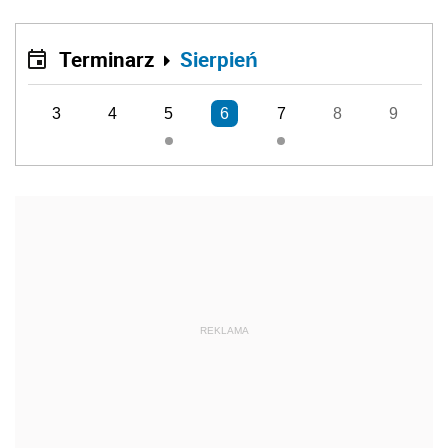
Terminarz
Sierpień
3
4
5
6
7
8
9
REKLAMA