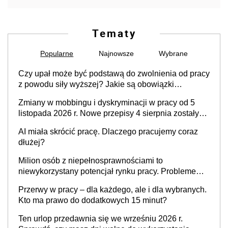
Tematy
Popularne
Najnowsze
Wybrane
Czy upał może być podstawą do zwolnienia od pracy
z powodu siły wyższej? Jakie są obowiązki
pracodawcy
Zmiany w mobbingu i dyskryminacji w pracy od 5
listopada 2026 r. Nowe przepisy 4 sierpnia zostały
ogłoszone w Dzienniku Ustaw
AI miała skrócić pracę. Dlaczego pracujemy coraz
dłużej?
Milion osób z niepełnosprawnościami to
niewykorzystany potencjał rynku pracy. Problemem
nie jest brak kandydatów, dofinansowań czy
Przerwy w pracy – dla każdego, ale i dla wybranych.
refundacji, ale bariery po stronie systemu i
Kto ma prawo do dodatkowych 15 minut?
świadomości pracodawców [WYWIAD]
Ten urlop przedawnia się we wrześniu 2026 r.