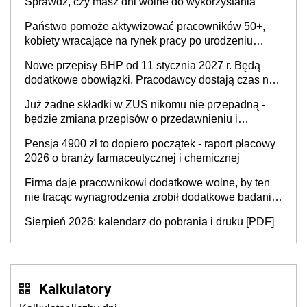
Sprawdź, czy masz dni wolne do wykorzystania
Państwo pomoże aktywizować pracowników 50+,
kobiety wracające na rynek pracy po urodzeniu
dzieci, osoby przewlekle chore i osoby
Nowe przepisy BHP od 11 stycznia 2027 r. Będą
neuroatypowe. Powstanie Fundusz na rzecz
dodatkowe obowiązki. Pracodawcy dostają czas na
Inkluzywności w Zatrudnianiu?
przygotowanie się do zmian
Już żadne składki w ZUS nikomu nie przepadną -
będzie zmiana przepisów o przedawnieniu i
niepodleganiu ubezpieczeniom społecznym
Pensja 4900 zł to dopiero początek - raport płacowy
2026 o branży farmaceutycznej i chemicznej
Firma daje pracownikowi dodatkowe wolne, by ten
nie tracąc wynagrodzenia zrobił dodatkowe badania.
Ten benefit się sprawdza
Sierpień 2026: kalendarz do pobrania i druku [PDF]
Kalkulatory