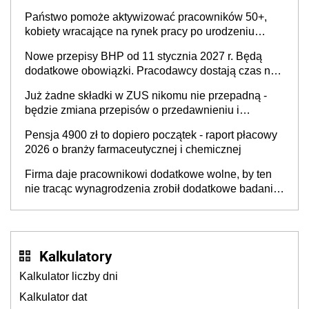
Państwo pomoże aktywizować pracowników 50+,
kobiety wracające na rynek pracy po urodzeniu
dzieci, osoby przewlekle chore i osoby
Nowe przepisy BHP od 11 stycznia 2027 r. Będą
neuroatypowe. Powstanie Fundusz na rzecz
dodatkowe obowiązki. Pracodawcy dostają czas na
Inkluzywności w Zatrudnianiu?
przygotowanie się do zmian
Już żadne składki w ZUS nikomu nie przepadną -
będzie zmiana przepisów o przedawnieniu i
niepodleganiu ubezpieczeniom społecznym
Pensja 4900 zł to dopiero początek - raport płacowy
2026 o branży farmaceutycznej i chemicznej
Firma daje pracownikowi dodatkowe wolne, by ten
nie tracąc wynagrodzenia zrobił dodatkowe badania.
Ten benefit się sprawdza
Kalkulatory
Kalkulator liczby dni
Kalkulator dat