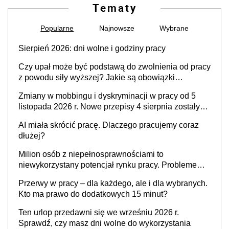
Tematy
Popularne
Najnowsze
Wybrane
Sierpień 2026: dni wolne i godziny pracy
Czy upał może być podstawą do zwolnienia od pracy
z powodu siły wyższej? Jakie są obowiązki
pracodawcy
Zmiany w mobbingu i dyskryminacji w pracy od 5
listopada 2026 r. Nowe przepisy 4 sierpnia zostały
ogłoszone w Dzienniku Ustaw
AI miała skrócić pracę. Dlaczego pracujemy coraz
dłużej?
Milion osób z niepełnosprawnościami to
niewykorzystany potencjał rynku pracy. Problemem
nie jest brak kandydatów, dofinansowań czy
Przerwy w pracy – dla każdego, ale i dla wybranych.
refundacji, ale bariery po stronie systemu i
Kto ma prawo do dodatkowych 15 minut?
świadomości pracodawców [WYWIAD]
Ten urlop przedawni się we wrześniu 2026 r.
Sprawdź, czy masz dni wolne do wykorzystania